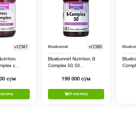
vt2387
Bluebonnet
vt2385
Bluebo
trition,
Bluebonnet Nutrition, B
Bluebo
mplex с
Complex 50, 50
Compl
, 50
растительных капсул
группы
000 сӯм
199 000 сӯм
х капсул
расти
корзину
В корзину