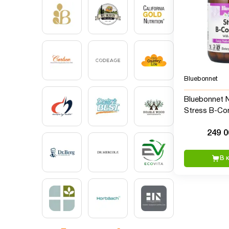
Bluebonnet
Bluebonnet Nu
Stress B-Co
витамином C
249 
растительны
В 