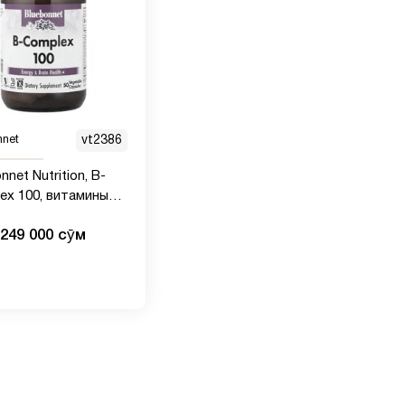
nnet
vt2386
nnet Nutrition, B-
ex 100, витамины
 B, 50
249 000 сӯм
тельных капсул