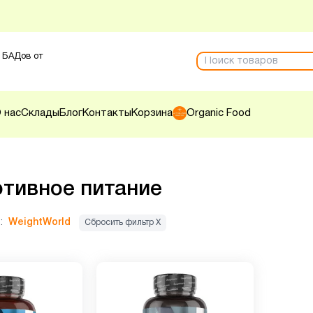
 БАДов от
 нас
Склады
Блог
Контакты
Корзина
Organic Food
тивное питание
:
WeightWorld
Сбросить фильтр Х