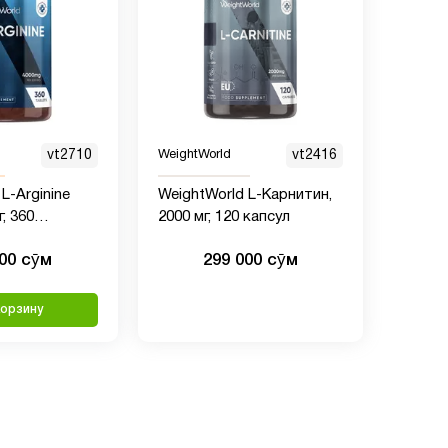
vt2710
WeightWorld
vt2416
L-Arginine
WeightWorld L-Карнитин,
г, 360
2000 мг, 120 капсул
000 сӯм
299 000 сӯм
корзину