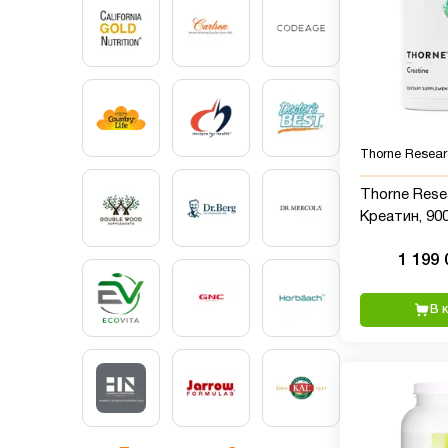
Thorne Resear
Thorne Rese
Креатин, 900 г
порций
1 199
В 