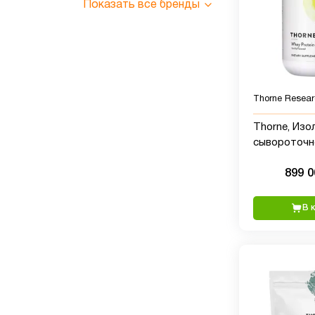
Показать все бренды
Thorne Resear
Thorne, Изо
сывороточн
ваниль, 837 
899 
В 