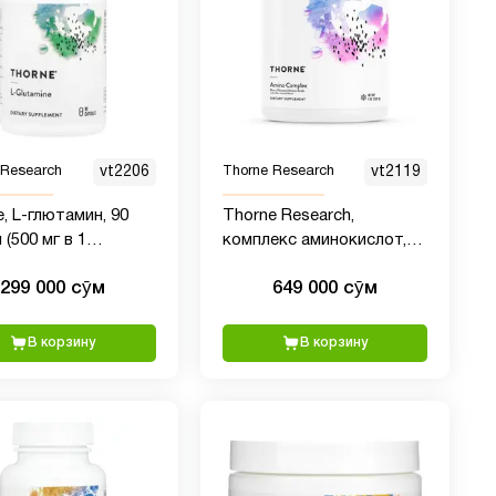
 Research
vt2206
Thorne Research
vt2119
, L-глютамин, 90
Thorne Research,
 (500 мг в 1
комплекс аминокислот,
е)
со вкусом ягод, 228 г (8
299 000 сӯм
649 000 сӯм
унций)
В корзину
В корзину