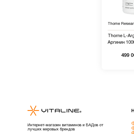
Thorne Resear
Thorne L-Argi
Аргинин 1000 м
капсул
499 
ф
Интернет-магазин витаминов и БАДов от
ф
лучших мировых брендов
ф