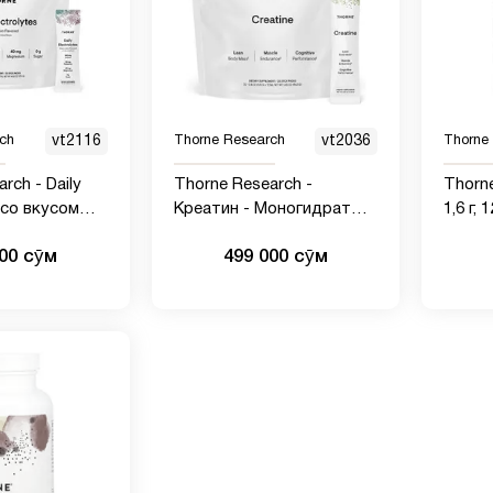
ch
vt2116
Thorne Research
vt2036
Thorne
rch - Daily
Thorne Research -
Thorn
, со вкусом
Креатин - Моногидрат
1,6 г,
порций
креатина,
000 сӯм
499 000 сӯм
аминокислотный
порошок - Поддержка
мышц, клеточной энергии
и когнитивных функций,
5.45 унций - 30 порций