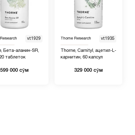
 Research
vt1929
Thorne Research
vt1935
e, Бета-аланин-SR,
Thorne, Carnityl, ацетил-L-
 120 таблеток
карнитин, 60 капсул
599 000 сӯм
329 000 сӯм