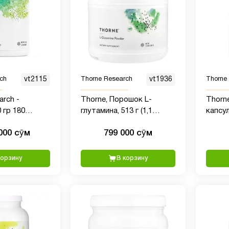
ch
vt2115
Thorne Research
vt1936
Thorne
arch -
Thorne, Порошок L-
Thorne
р 180
глутамина, 513 г (1,1
капсул
фунта)
капсул
 000 сӯм
799 000 сӯм
корзину
В корзину