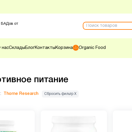
 БАДов от
 нас
Склады
Блог
Контакты
Корзина
Organic Food
тивное питание
:
Thorne Research
Сбросить фильтр Х