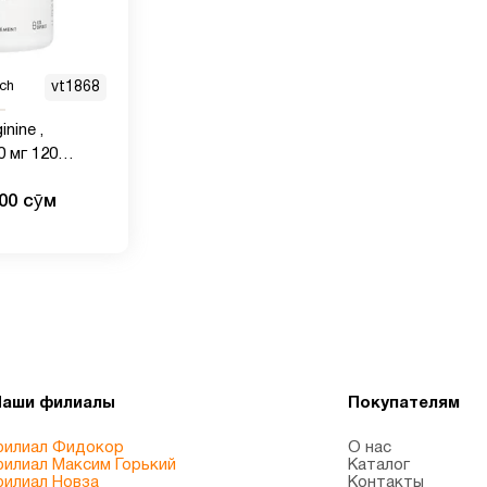
ch
vt1868
nine ,
г 120
000 сӯм
Наши филиалы
Покупателям
илиал Фидокор
О нас
илиал Максим Горький
Каталог
илиал Новза
Контакты