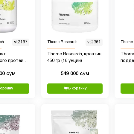
ch
vt2197
Thorne Research
vt2361
Thorne
лят
Thorne Research, креатин,
Thorn
ого протеина,
450 гр (16 унций)
подде
г (1,84 фунта)
тесто
000 сӯм
549 000 сӯм
корзину
В корзину