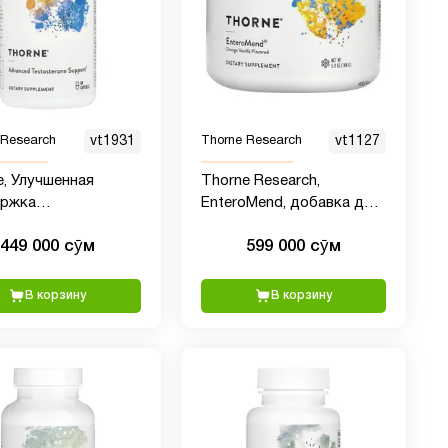
 Research
vt1931
Thorne Research
vt1127
e, Улучшенная
Thorne Research,
ржка
EnteroMend, добавка для
стерона, 60 капсул
здоровья кишечника, со
449 000 сӯм
599 000 сӯм
вкусом апельсина и
ванили, 168 г
В корзину
В корзину