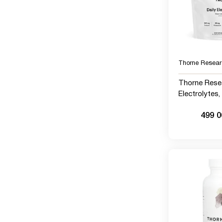
Thorne Resear
Thorne Resea
Electrolytes
арбуза, 30 
499 