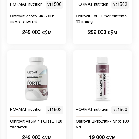
HORMAT nutrition
vt1506
HORMAT nutrition
vt1503
OstroVit Изотоник 500 г
OstroVit Fat Burner eXtreme
лимон с мятой
90 капсул
249 000 сӯм
299 000 сӯм
HORMAT nutrition
vt1502
HORMAT nutrition
vt1500
OstroVit Vit&Min FORTE 120
OstroVit Цитруллин Shot 100
таблеток
мл
249 000 сӯм
19 000 сӯм