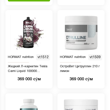
HORMAT nutrition
vt1512
HORMAT nutrition
vt1509
Жидкий Л-карнитин Tesla
ОстроВит Цитруллин 210 г
Carni Liquid 100000
лимон
IU,1000мл вкус ананас
369 000 сӯм
369 000 сӯм
вишня фруктовый микс