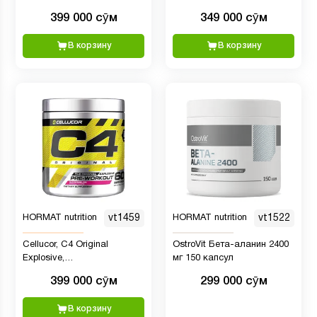
гр)
Pre-Workout 1, 40 порций,
399 000 сӯм
349 000 сӯм
380 гр пищвая добавка
В корзину
В корзину
HORMAT nutrition
vt1459
HORMAT nutrition
vt1522
Cellucor, C4 Original
OstroVit Бета-аланин 2400
Explosive,
мг 150 капсул
предтренировочный
399 000 сӯм
299 000 сӯм
комплекс, 390 г
В корзину