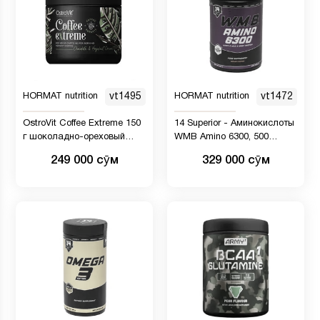
HORMAT nutrition
vt1495
HORMAT nutrition
vt1472
OstroVit Coffee Extreme 150
14 Superior - Аминокислоты
г шоколадно-ореховый
WMB Amino 6300, 500
крем
таблеток, пищевая
249 000 сӯм
329 000 сӯм
добавка