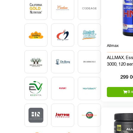
Allmax
ALLMAX, Ess
3000, 120 в
капсул
299 
В 