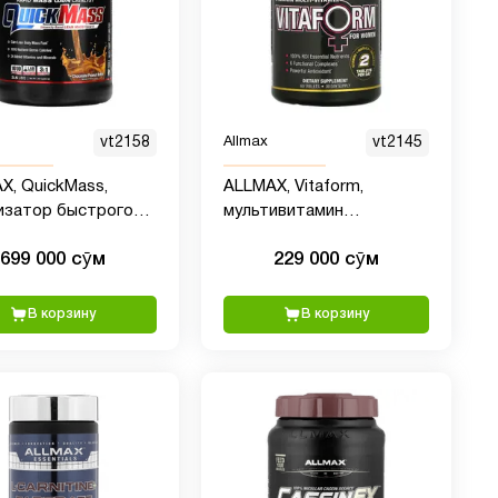
vt2158
Allmax
vt2145
X, QuickMass,
ALLMAX, Vitaform,
изатор быстрого
мультивитамин
а массы, шоколад и
премиального качества
699 000 сӯм
229 000 сӯм
овая паста, 1,59 кг
для женщин, 60 таблеток
унта)
В корзину
В корзину