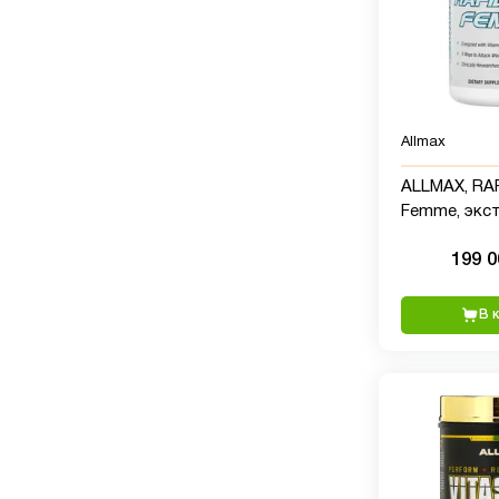
Allmax
ALLMAX, RA
Femme, экс
зеленых коф
199 
1000 мг, 60 
В 