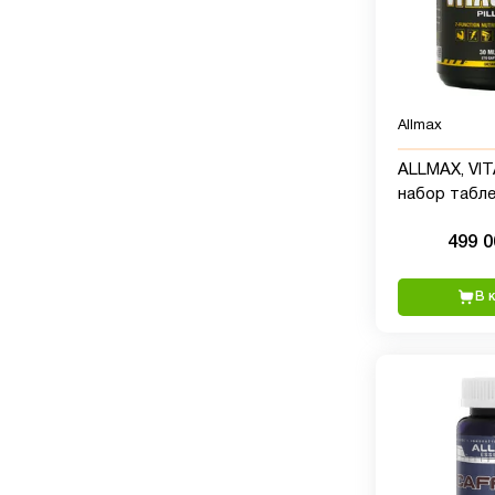
Allmax
ALLMAX, VI
набор табле
комплектны
499 
В 