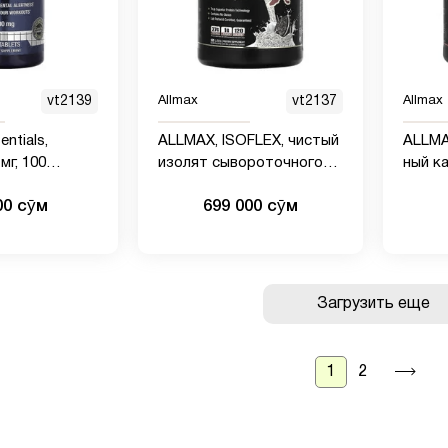
vt2139
Allmax
vt2137
Allmax
ntials,
ALLMAX, ISOFLEX, чистый
ALLMA
мг, 100
изолят сывороточного
ный к
протеина, со вкусом
мицел
00 сӯм
699 000 сӯм
печенья и сливок, 907 г (2
шокола
фунта)
Загрузить еще
1
2