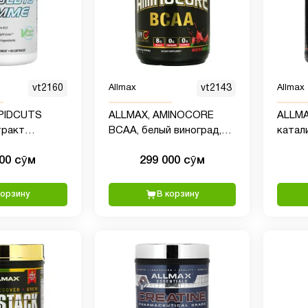
vt2160
Allmax
vt2143
Allmax
PIDCUTS
ALLMAX, AMINOCORE
ALLMA
тракт
BCAA, белый виноград,
катал
ейных зерен,
315 г (0,69 фунта)
набор
000 сӯм
299 000 сӯм
капсул
арахис
(3,5 ф
корзину
В корзину