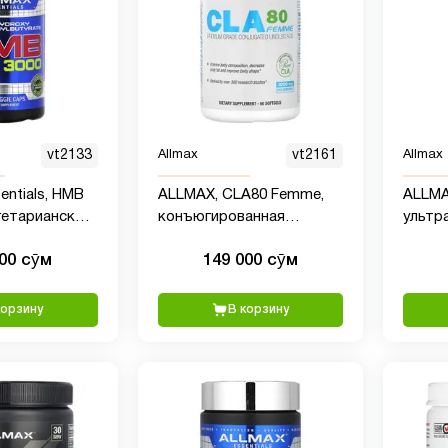
vt2133
Allmax
vt2161
Allmax
entials, HMB
ALLMAX, CLA80 Femme,
ALLMAX
егетарианских
конъюгированная
ультр
линолевая кислота
якорц
000 сӯм
149 000 сӯм
премиального качества,
фурас
1000 мг, 60 мягких
750 мг
таблеток
корзину
В корзину