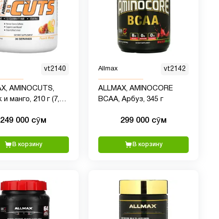
vt2140
Allmax
vt2142
X, AMINOCUTS,
ALLMAX, AMINOCORE
 и манго, 210 г (7,4
BCAA, Арбуз, 345 г
249 000 сӯм
299 000 сӯм
В корзину
В корзину