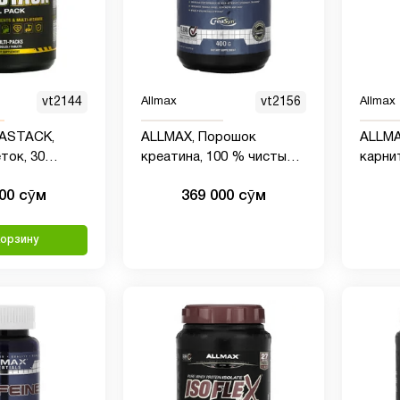
vt2144
Allmax
vt2156
Allmax
TASTACK,
ALLMAX, Порошок
ALLMAX
ток, 30
креатина, 100 % чистый
карнитин 10
х упаковок
тонкодисперсный
тартра
000 сӯм
369 000 сӯм
моногидрат креатина,
креатин
фармацевтической
корзину
категории, 400 г (14,11
унции)