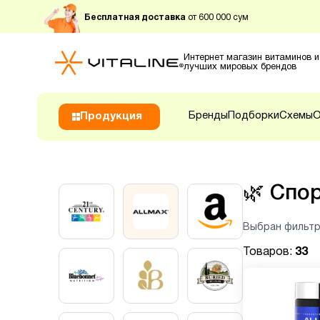
Бесплатная доставка
от 600 000 сум
Интернет магазин витаминов и
лучших мировых брендов
Бренды
Подборки
Схемы
О
Продукция
🌿
Спор
Выбран фильтр
Товаров:
33