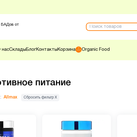
 БАДов от
 нас
Склады
Блог
Контакты
Корзина
Organic Food
тивное питание
:
Allmax
Сбросить фильтр Х