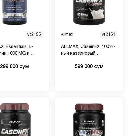
vt2155
Allmax
vt2151
, Essentials, L-
ALLMAX, CaseinFX, 100%-
00 MG и
ный казеиновый
т, 120 капсул
мицеллярный протеин,
299 000 сӯм
599 000 сӯм
ваниль, 907 г