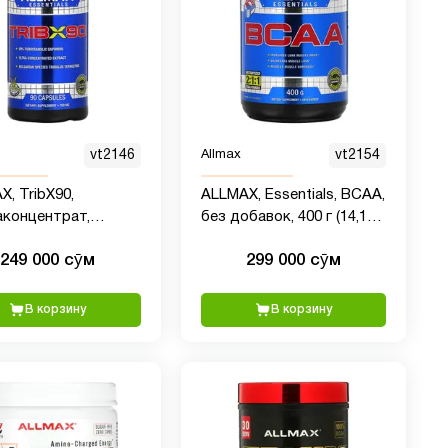
vt2146
Allmax
vt2154
, TribX90,
ALLMAX, Essentials, BCAA,
аконцентрат,
без добавок, 400 г (14,11
ы, 90% сапонинов
унции)
249 000 сӯм
299 000 сӯм
танолового типа,
, 90 капсул
В корзину
В корзину