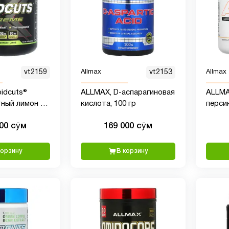
vt2159
Allmax
vt2153
Allmax
idcuts®
ALLMAX, D-аспарагиновая
ALLMA
тный лимон и
кислота, 100 гр
персик
8,29 унции)
унции)
000 сӯм
169 000 сӯм
корзину
В корзину