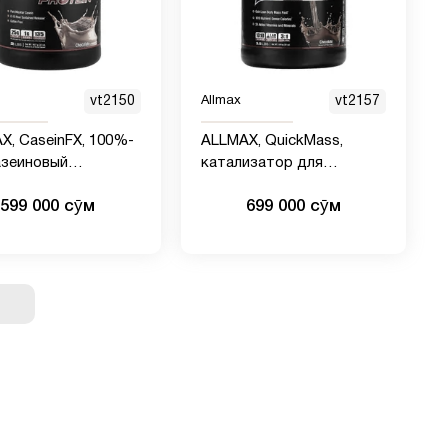
vt2150
Allmax
vt2157
X, CaseinFX, 100%-
ALLMAX, QuickMass,
азеиновый
катализатор для
лярный протеин,
быстрого набора массы,
599 000 сӯм
699 000 сӯм
д, 2 фунта (907 г)
шоколад, 1,59 кг (3,5
фунта)