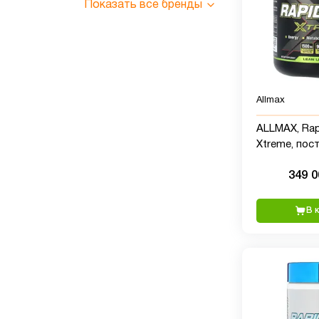
Показать все бренды
Allmax
ALLMAX, Rap
Xtreme, пос
лайм, 235 г (
349 
В 