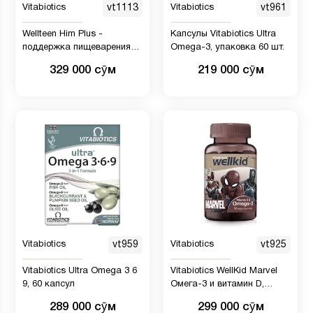
Vitabiotics
vt1113
Vitabiotics
vt961
Wellteen Him Plus -
Капсулы Vitabiotics Ultra
поддержка пищеварения
Omega-3, упаковка 60 шт.
для подростков
329 000 сӯм
219 000 сӯм
Vitabiotics
vt959
Vitabiotics
vt925
Vitabiotics Ultra Omega 3 6
Vitabiotics WellKid Marvel
9, 60 капсул
Омега-3 и витамин D,
мягкое желе, 174 г, 50 шт
289 000 сӯм
299 000 сӯм