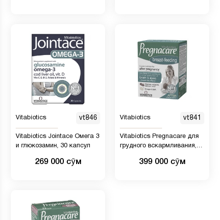
Vitabiotics
vt846
Vitabiotics
vt841
Vitabiotics Jointace Омега 3
Vitabiotics Pregnacare для
и глюкозамин, 30 капсул
грудного вскармливания,
56 таблеток/28 капсул
269 000 сӯм
399 000 сӯм