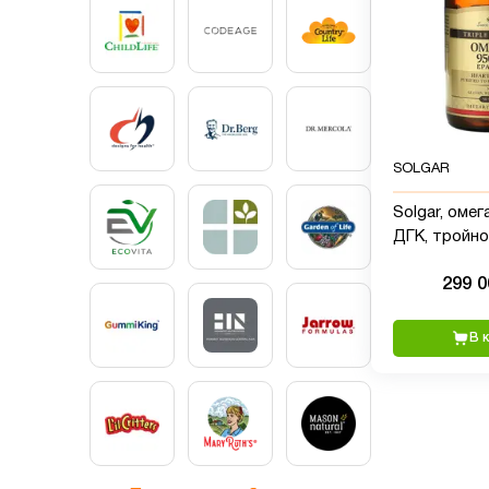
SOLGAR
Solgar, омег
ДГК, тройно
концентрации
299 
капсул
В 