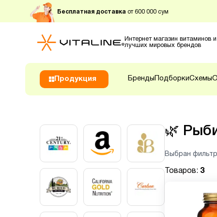
Бесплатная доставка
от 600 000 сум
Интернет магазин витаминов и
лучших мировых брендов
Бренды
Подборки
Схемы
О
Продукция
🌿
Рыби
Выбран фильтр
Товаров:
3