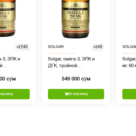
vt245
SOLGAR
vt49
SOLGA
а-3, ЭПК и
Solgar, омега-3, ЭПК и
Solgar
й
ДГК, тройной
мг, 60
, 950 мг, 50
концентрации, 950 мг, 100
000 сӯм
549 000 сӯм
мягких таблеток
корзину
В корзину