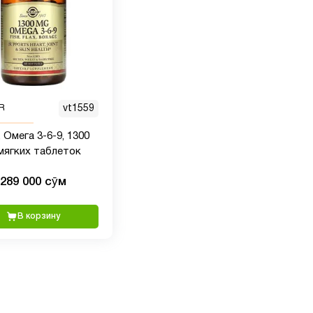
R
vt1559
, Омега 3-6-9, 1300
 мягких таблеток
289 000 сӯм
В корзину