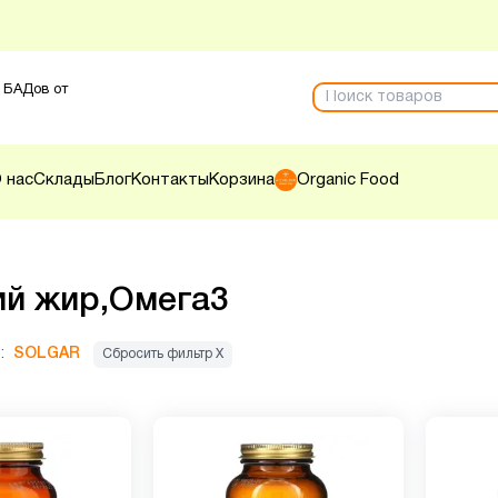
 БАДов от
 нас
Склады
Блог
Контакты
Корзина
Organic Food
й жир,Омега3
:
SOLGAR
Сбросить фильтр Х