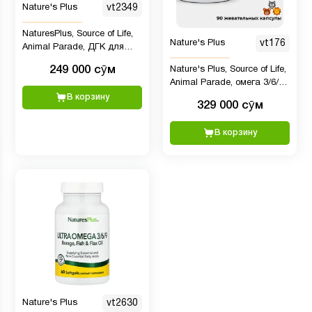
Nature's Plus
vt2349
NaturesPlus, Source of Life,
Nature's Plus
vt176
Animal Parade, ДГК для
детей, натуральный
249 000 сӯм
Nature's Plus, Source of Life,
вишневый вкус, 90
Animal Parade, омега 3/6/9
таблеток
юниор, натуральный
В корзину
329 000 сӯм
лимонный вкус, 90 капсул
В корзину
Nature's Plus
vt2630