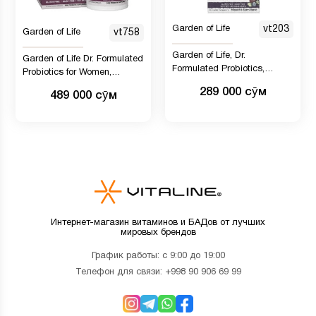
Garden of Life
vt203
Garden of Life
vt758
Garden of Life, Dr.
Garden of Life Dr. Formulated
Formulated Probiotics,
Probiotics for Women,
Organic Kids +, со вкусом
Женские пробиотики для
289 000 сӯм
489 000 сӯм
органических ягод и вишни,
приема один раз в день, 50
30 вкусных жевательных
миллиардов КОЕ и
таблеток
пребиотическая клетчатка,
срок годности один раз в
день, пробиотик без
глютена, молочные
продукты или соя, 30
капсул
Интернет-магазин витаминов и БАДов от лучших
мировых брендов
График работы: с 9:00 до 19:00
Телефон для связи:
+998 90 906 69 99