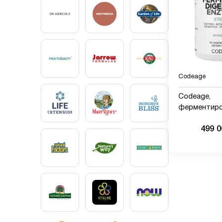
Codeage
Codeage,
ферментир
пищеварите
499 
ферменты+, 