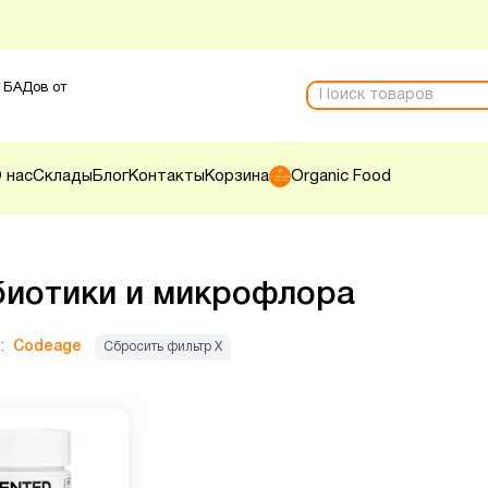
 БАДов от
 нас
Склады
Блог
Контакты
Корзина
Organic Food
иотики и микрофлора
:
Codeage
Сбросить фильтр Х