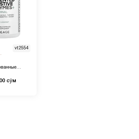
vt2554
ованные
льные
000 сӯм
90 капсул