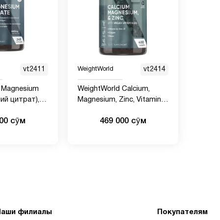
vt2411
WeightWorld
vt2414
 Magnesium
WeightWorld Calcium,
ний цитрат),
Magnesium, Zinc, Vitamin
капсул
D3, 400 таблеток
000 сӯм
469 000 сӯм
Наши филиалы
Покупателям