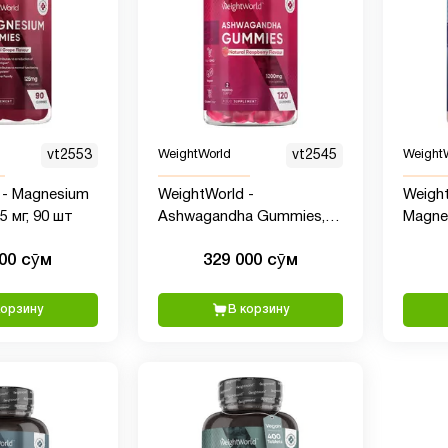
vt2553
WeightWorld
vt2545
Weight
 - Magnesium
WeightWorld -
Weight
 мг, 90 шт
Ashwagandha Gummies,
Magnes
1200 мг, 120 шт
180 ка
000 сӯм
329 000 сӯм
корзину
В корзину