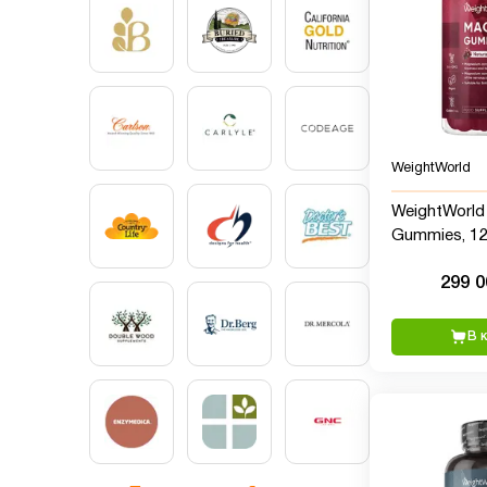
WeightWorld
WeightWorld
Gummies, 125
299 
В 