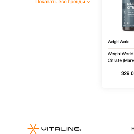
Показать все бренды
WeightWorld
WeightWorld
Citrate (Маг
440 мг, 240 
329 