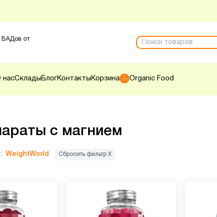
 БАДов от
 нас
Склады
Блог
Контакты
Корзина
Organic Food
араты с магнием
:
WeightWorld
Сбросить фильтр Х