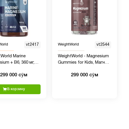
World
vt2417
WeightWorld
vt2544
World Marine
WeightWorld - Magnesium
ium + B6, 360 мг,
Gummies for Kids, Магний
псул
для детей, 90 шт
299 000 сӯм
299 000 сӯм
В корзину