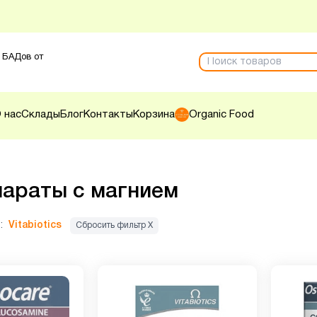
 БАДов от
 нас
Склады
Блог
Контакты
Корзина
Organic Food
араты с магнием
:
Vitabiotics
Сбросить фильтр Х