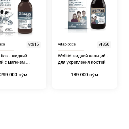
tics
vt915
Vitabiotics
vt850
otics - жидкий
Wellkid жидкий кальций -
й с магнием,
для укрепления костей
м для здоровья
299 000 сӯм
189 000 сӯм
й 500 ml