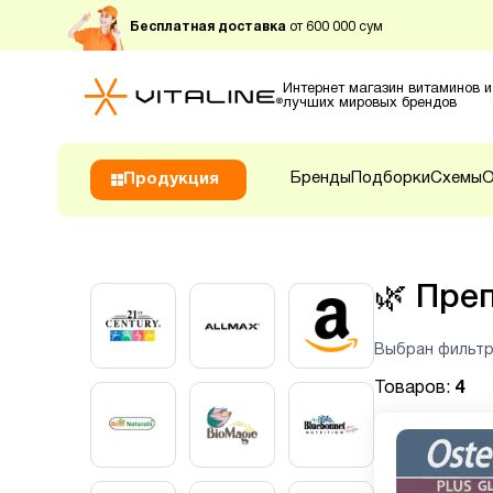
Бесплатная доставка
от 600 000 сум
Интернет магазин витаминов и
лучших мировых брендов
Бренды
Подборки
Схемы
О
Продукция
🌿
Преп
Выбран фильтр
Товаров:
4