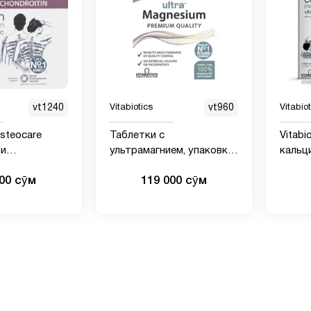
vt1240
Vitabiotics
vt960
Vitabio
Osteocare
Таблетки с
Vitabi
 и
ультрамагнием, упаковка
кальци
- 60
60 шт.
цинко
000 сӯм
119 000 сӯм
косте