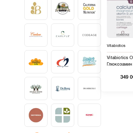
Vitabiotics
Vitabiotics 
Глюкозамин
хондроитин 
349 
Таблеток