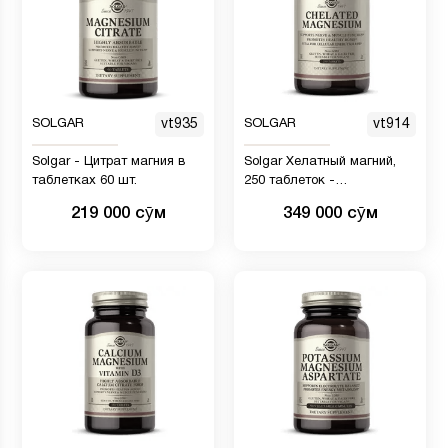
SOLGAR
vt935
SOLGAR
vt914
Solgar - Цитрат магния в
Solgar Хелатный магний,
таблетках 60 шт.
250 таблеток -
Поддерживает нервную и
219 000 сӯм
349 000 сӯм
мышечную функцию -
Способствует здоровью
костей - Жизненно важен
для высвобождения
клеточной энергии - Без
ГМО, веганский, без
глютена, без молочных
продуктов