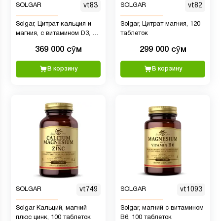
SOLGAR
vt83
SOLGAR
vt82
Solgar, Цитрат кальция и
Solgar, Цитрат магния, 120
магния, с витамином D3, в
таблеток
жидкой форме, со вкусом
369 000 сӯм
299 000 сӯм
натуральной голубики, 473
мл
В корзину
В корзину
SOLGAR
vt749
SOLGAR
vt1093
Solgar Кальций, магний
Solgar, магний с витамином
плюс цинк, 100 таблеток
B6, 100 таблеток