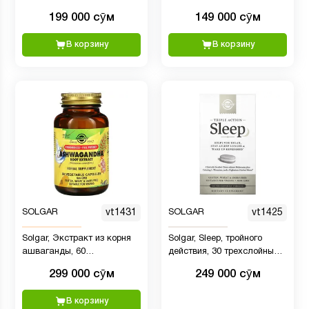
199 000 сӯм
149 000 сӯм
В корзину
В корзину
SOLGAR
vt1431
SOLGAR
vt1425
Solgar, Экстракт из корня
Solgar, Sleep, тройного
ашваганды, 60
действия, 30 трехслойных
растительных капсул
таблеток
299 000 сӯм
249 000 сӯм
В корзину