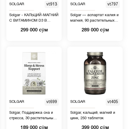
SOLGAR
vt913
SOLGAR
vt797
Solgar - КАЛЬЦИЙ-МАГНИЙ
Solgar — аспартат калия и
С ВИТАМИНОМ D3 В
магния, 90 растительных
ТАБЛЕТКАХ 150
капсул
299 000 сӯм
289 000 сӯм
SOLGAR
vt699
SOLGAR
vt405
Solgar, Поддержка сна и
Solgar, кальций, магний и
стресса, 30 растительных
цинк, 250 таблеток
капсул
189 000 сӯм
399 000 сӯм