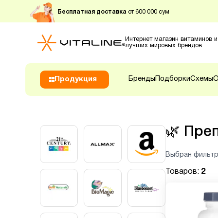
Бесплатная доставка
от 600 000 сум
Интернет магазин витаминов и
лучших мировых брендов
Бренды
Подборки
Схемы
О
Продукция
🌿
Преп
Выбран фильтр
Товаров:
2