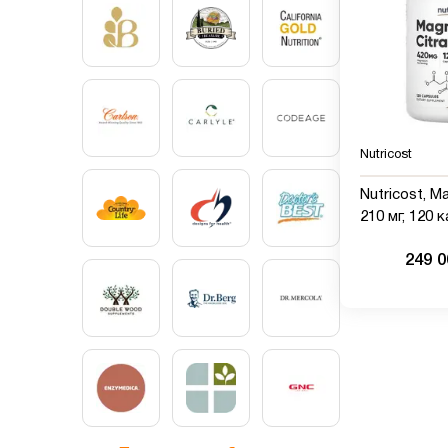
Nutricost
Nutricost, М
210 мг, 120 
249 