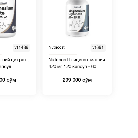
vt1436
Nutricost
vt691
агний цитрат ,
Nutricost Глицинат магния
капсул
420 мг, 120 капсул - 60
порций, без ГМО, без
000 сӯм
299 000 сӯм
глютена, подходит для
вегетарианцев