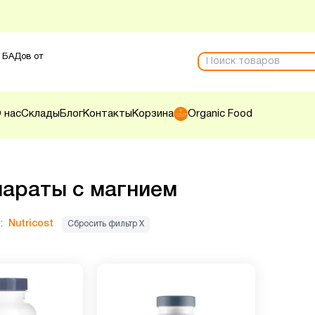
 БАДов от
 нас
Склады
Блог
Контакты
Корзина
Organic Food
араты с магнием
:
Nutricost
Сбросить фильтр Х