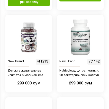
В корзину
New Brand
vt1213
New Brand
vt1142
Детские жевательные
Nutricology, цитрат магния,
конфеты с магнием без
90 вегетарианских капсул
сахара
299 000 сӯм
299 000 сӯм