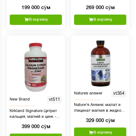
237 мл
B-6, 90 шт.
199 000 сӯм
269 000 сӯм
В корзину
В корзину
Natures answer
vt354
New Brand
vt511
Nature's Answer, малат и
глицинат магния в жидкой
Kirkland Signature Цитрат
форме, 480 мл
кальция, магний и цинк -
329 000 сӯм
500 Таблеткок
399 000 сӯм
В корзину