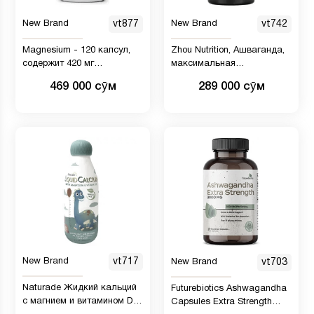
New Brand
vt877
New Brand
vt742
Magnesium - 120 капсул,
Zhou Nutrition, Ашваганда,
содержит 420 мг
максимальная
элементарного магния, L-
эффективность, 1200 мг, 60
469 000 сӯм
289 000 сӯм
треоната, бисглицинатного
растительных капсул
хелата, малата, для мозга,
сна, стресса, судорог,
головных болей, энергии,
сердца, от Kappa Nutrition.
New Brand
vt717
New Brand
vt703
Naturade Жидкий кальций
Futurebiotics Ashwagandha
с магнием и витамином D3
Capsules Extra Strength