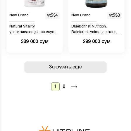
New Brand
vt534
New Brand
vt533
Natural Vitality,
Bluebonnet Nutrition,
успокаивающий, со вкусом
Rainforest Animalz, кальций,
малины и лимона, магний,
магний и витамин D3 с
389 000 сӯм
299 000 сӯм
16 унций, 453 г
натуральным
ароматизатором со вкусом
ванильной глазури, 90
жевательных таблеток в
форме животных
Загрузить еще
1
2