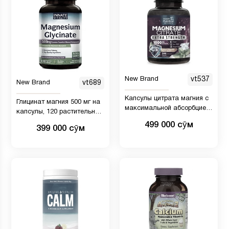
New Brand
vt537
New Brand
vt689
Капсулы цитрата магния с
Глицинат магния 500 мг на
максимальной абсорбцией
капсулы, 120 растительных
1000 мг - смесь цитрата и
капсул, хелатный для
499 000 сӯм
399 000 сӯм
оксида для высокой
максимального усвоения,
абсорбции - 240 капсул
без ГМО, без глютена,
молочных продуктов и сои,
поддерживает здоровье
мышц, суставов и сердца