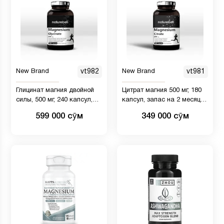
New Brand
vt982
New Brand
vt981
Глицинат магния двойной
Цитрат магния 500 мг, 180
силы, 500 мг, 240 капсул,
капсул, запас на 2 месяца |
100% хелаты для
500 мг магния
599 000 сӯм
349 000 сӯм
максимального усвоения,
(элементарного) на порцию,
добавка магния премиум-
дополнительная сила |
класса, поддерживает
Поддерживает здоровое
здоровье мышц, суставов,
сердце, мышцы и сон - без
сердца и функцию
ГМО и глютена
ферментов