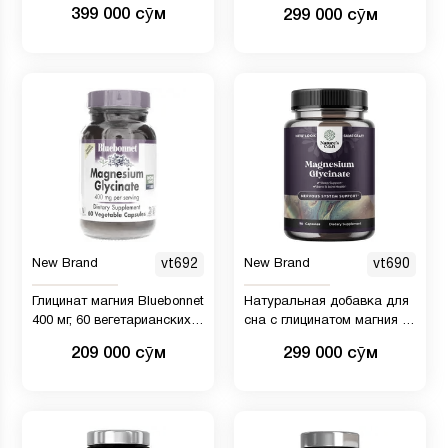
для детей, 16 жидких унций
3000 мг - формула для
399 000 сӯм
299 000 сӯм
снятия стресса,
естественная поддержка
настроения, добавка для
снятия стресса,
концентрации внимания и
энергии, 120 капсул
New Brand
vt692
New Brand
vt690
Глицинат магния Bluebonnet
Натуральная добавка для
400 мг, 60 вегетарианских
сна с глицинатом магния -
капсул
Капсулы с глицинатом
209 000 сӯм
299 000 сӯм
магния Nature's Craft 90ct
для поддержки сна и
здоровья костей -
Таблетки магния 350 мг