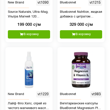
New Brand
vt1090
Bluebonnet
vt1215
Source Naturals, Ultra-Mag,
Bluebonnet Nutrition, жидкая
Ультра Магний 120
добавка с цитратом
таблеток
кальция и магния и
199 000 сӯм
329 000 сӯм
витамином D3, вкус
голубики, 473 мл
В корзину
В корзину
New Brand
vt1220
Bluebonnet
vt983
Лайф Фло Хэлс, спрей из
Вегетарианские капсулы
чистого магниевого масла,
BlueBonnet Magnesium Plus