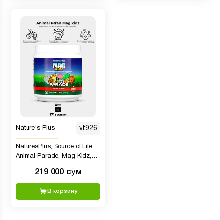
Nature's Plus
vt926
NaturesPlus, Source of Life,
Animal Parade, Mag Kidz,
детский магний, вишня, 171
219 000 сӯм
гр.
В корзину