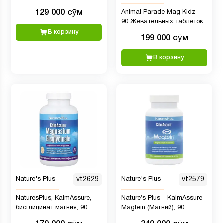
129 000 сӯм
Animal Parade Mag Kidz -
90 Жевательных таблеток
В корзину
199 000 сӯм
В корзину
Nature's Plus
vt2629
Nature's Plus
vt2579
NaturesPlus, KalmAssure,
Nature’s Plus - KalmAssure
бисглицинат магния, 90
Magtein (Магний), 90
капсул
капсул