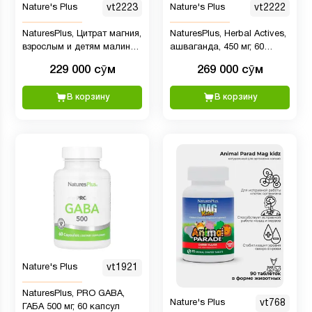
Nature's Plus
vt2223
Nature's Plus
vt2222
NaturesPlus, Цитрат магния,
NaturesPlus, Herbal Actives,
взрослым и детям малина,
ашваганда, 450 мг, 60
75 жевательных таблеток
капсул
229 000 сӯм
269 000 сӯм
(35 мг в 1 жевательной
мармеладке)
В корзину
В корзину
Nature's Plus
vt1921
NaturesPlus, PRO GABA,
Nature's Plus
vt768
ГАБА 500 мг, 60 капсул