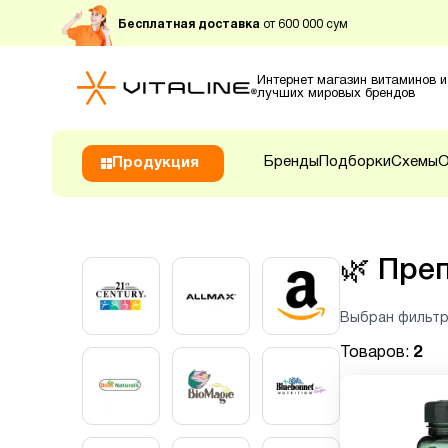
Бесплатная доставка
от 600 000 сум
Интернет магазин витаминов и
лучших мировых брендов
Бренды
Подборки
Схемы
О
Продукция
🌿
Преп
Выбран фильтр
Товаров:
2