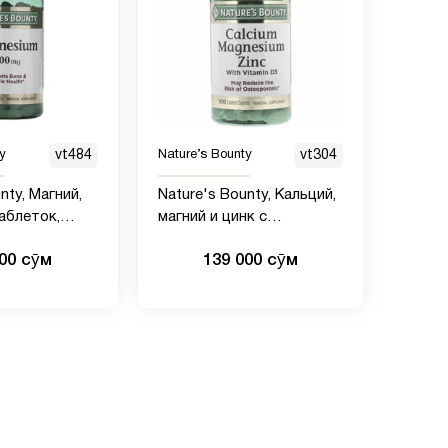
y
vt484
Nature’s Bounty
vt304
nty, Магний,
Nature's Bounty, Кальций,
таблеток,
магний и цинк с
болочкой
витамином D3, 100
000 сӯм
139 000 сӯм
капсуловидных таблеток
в оболочке