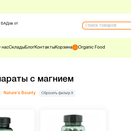
 БАДов от
 нас
Склады
Блог
Контакты
Корзина
Organic Food
араты с магнием
:
Nature’s Bounty
Сбросить фильтр Х