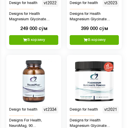
Design for health
vt2022
Design for health
vt2023
Designs for Health
Designs for Health
Magnesium Glycinate
Magnesium Glycinate
Complex, Комплекс
Complex, Комплекс
249 000 сӯм
399 000 сӯм
глицината магния - для
глицината магния - для
здоровья сердца,
здоровья сердца,
В корзину
В корзину
поддержки иммунитета и
поддержки иммунитета и
прочности костей (60
прочности костей (120
капсул)
капсул)
Design for health
vt2334
Design for health
vt2021
Designs For Health,
Designs for Health
NeuroMag, 90
Magnesium Glycinate