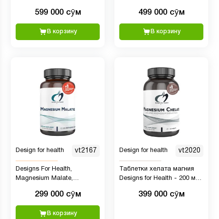
вегетарианских капсул
Powder - 300 мг
599 000 сӯм
499 000 сӯм
порошкообразной хелатной
добавки бисглицината
В корзину
В корзину
магния - со вкусом
апельсина (30 порций / 150
г)
Design for health
vt2167
Design for health
vt2020
Designs For Health,
Таблетки хелата магния
Magnesium Malate,
Designs for Health - 200 мг
формула для поддержки
хелат бисглицината магния
299 000 сӯм
399 000 сӯм
энергии, здоровья костей и
- для облегчения работы
восстановления мышц -
желудка (120 таблеток)
В корзину
120 капсул
премиальный качество