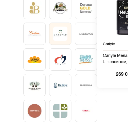
Carlyle
Carlyle Мела
L-теанином,
269 