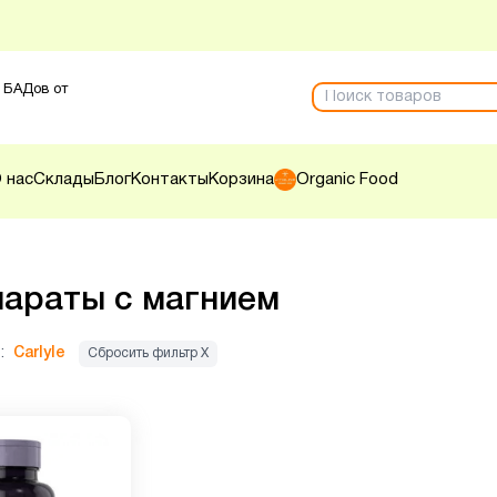
 БАДов от
 нас
Склады
Блог
Контакты
Корзина
Organic Food
араты с магнием
:
Carlyle
Сбросить фильтр Х