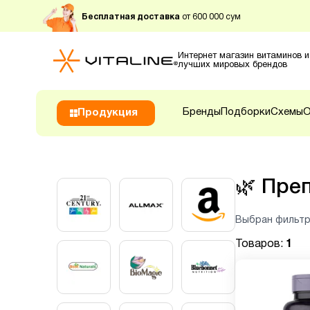
Бесплатная доставка
от 600 000 сум
Интернет магазин витаминов и
лучших мировых брендов
Бренды
Подборки
Схемы
О
Продукция
🌿
Преп
Выбран фильтр
Товаров:
1