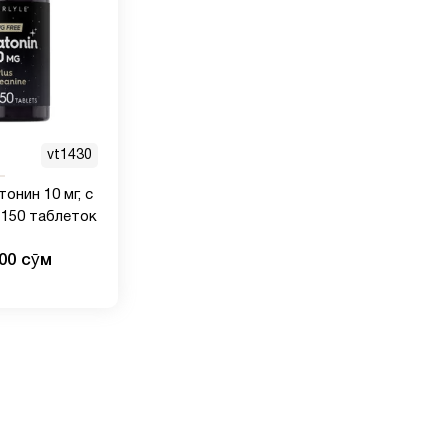
vt1430
тонин 10 мг, с
 150 таблеток
000 сӯм