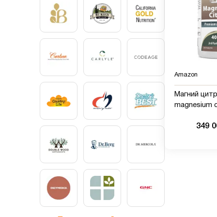
Amazon
Магний цит
magnesium citr
Naturals, 400
349 
таблеток