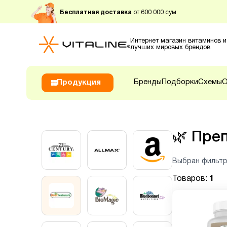
Бесплатная доставка
от 600 000 сум
Интернет магазин витаминов и
лучших мировых брендов
Бренды
Подборки
Схемы
О
Продукция
🌿
Преп
Выбран фильтр
Товаров:
1