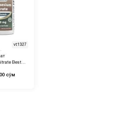
vt1327
рат
ate Best
 мг, 250
000 сӯм