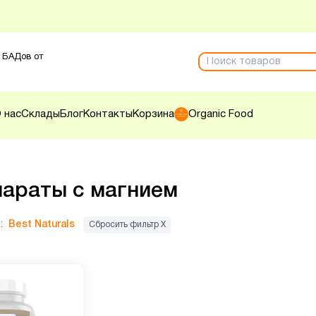
 БАДов от
 нас
Склады
Блог
Контакты
Корзина
Organic Food
араты с магнием
:
Best Naturals
Сбросить фильтр Х