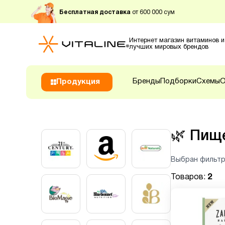
Бесплатная доставка
от 600 000 сум
Интернет магазин витаминов и
лучших мировых брендов
Бренды
Подборки
Схемы
О
Продукция
🌿
Пищ
Выбран фильтр
Товаров:
2