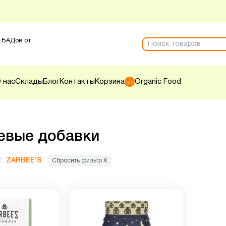
 БАДов от
 нас
Склады
Блог
Контакты
Корзина
Organic Food
евые добавки
:
ZARBEE’S
Сбросить фильтр Х