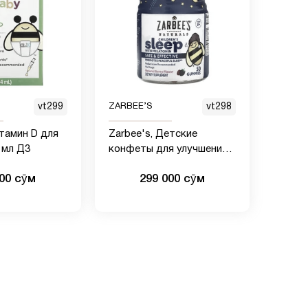
vt299
ZARBEE’S
vt298
итамин D для
Zarbee's, Детские
 мл Д3
конфеты для улучшения
сна с мелатонином,
000 сӯм
299 000 сӯм
натуральный ягодный
вкус, для детей от 3 лет,
50 жевательных конфет