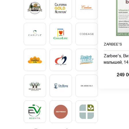
ZARBEE’S
Zarbee's, В
малышей, 14
249 