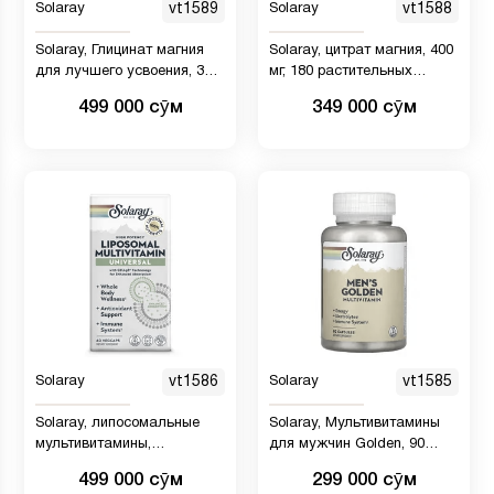
Solaray
vt1589
Solaray
vt1588
Solaray, Глицинат магния
Solaray, цитрат магния, 400
для лучшего усвоения, 350
мг, 180 растительных
мг, 240 вегетарианских
капсул (133 мг в 1 капсуле)
499 000 сӯм
349 000 сӯм
капсул
Solaray
vt1586
Solaray
vt1585
Solaray, липосомальные
Solaray, Мультивитамины
мультивитамины,
для мужчин Golden, 90
универсальное средство,
капсул
499 000 сӯм
299 000 сӯм
60 растительных капсул