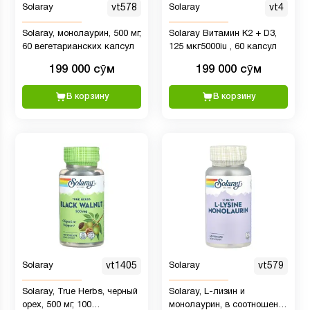
Solaray
vt578
Solaray
vt4
Solaray, монолаурин, 500 мг,
Solaray Витамин K2 + D3,
60 вегетарианских капсул
125 мкг5000iu , 60 капсул
199 000 сӯм
199 000 сӯм
В корзину
В корзину
Solaray
vt1405
Solaray
vt579
Solaray, True Herbs, черный
Solaray, L-лизин и
орех, 500 мг, 100
монолаурин, в соотношении