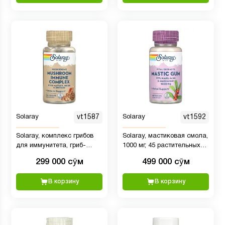
Solaray
vt1587
Solaray
vt1592
Solaray, комплекс грибов
Solaray, мастиковая смола,
для иммунитета, гриб-
1000 мг, 45 растительных
баран, mushroom ( машрум
капсул (500 мг в 1 капсуле)
299 000 сӯм
499 000 сӯм
), 100 растительных капсул
VegCaps
В корзину
В корзину