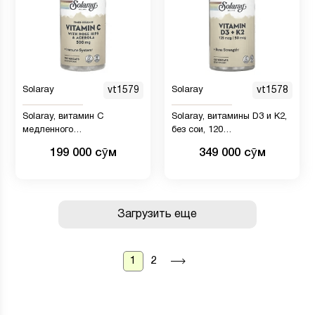
Solaray
vt1579
Solaray
vt1578
Solaray, витамин C
Solaray, витамины D3 и K2,
медленного
без сои, 120
высвобождения, 500 мг, 100
вегетарианских капсул
199 000 сӯм
349 000 сӯм
капсул VegCap
Загрузить еще
1
2