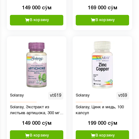
вегетарианских капсул
1:1, 60 вегетарианских
149 000 сӯм
169 000 сӯм
капсул
В корзину
В корзину
Solaray
vt619
Solaray
vt69
Solaray, Экстракт из
Solaray, Цинк и медь, 100
листьев артишока, 300 мг,
капсул
60 растительных капсул
149 000 сӯм
199 000 сӯм
В корзину
В корзину