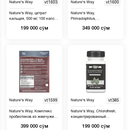
Nature's Way
vt1603
Nature's Way
vt1600
Nature's Way, цитрат
Nature's Way,
кальция, 500 мг, 100 капсул
Primadophilus,
(250 мг в 1 капсуле)
оригинальный, для детей и
199 000 сӯм
349 000 сӯм
взрослых от 12 лет, 5 млрд
КОЕ, 90 вегетарианских
капсул
Nature's Way
vt1599
Nature's Way
vt385
Nature's Way, Комплекс
Nature's Way, Chlorofresh,
пробиотиков из жемчужин,
концентрированный
90 мягких таблеток
хлорофилл, 90 мягких
399 000 сӯм
199 000 сӯм
таблеток