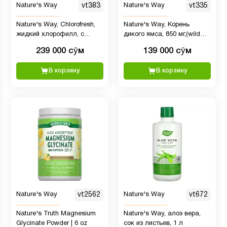
Nature's Way
vt383
Nature's Way
vt335
Nature's Way, Chlorofresh,
Nature's Way, Корень
жидкий хлорофилл, с
дикого ямса, 850 мг,(wild
ароматом мяты, 132 мг,
yam)дикий ямс 100
239 000 сӯм
139 000 сӯм
473,2 мл (16 жидк. унций)
веганских капсул
В корзину
В корзину
Nature's Way
vt2562
Nature's Way
vt672
Nature's Truth Magnesium
Nature's Way, алоэ вера,
Glycinate Powder | 6 oz
сок из листьев, 1 л