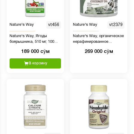
Nature's Way
vt456
Nature's Way
vt2379
Nature's Way, Ягоды
Nature's Way, органическое
боярышника, 510 мг, 100
нерафинированное
веганских капсул
кокосовое масло высшего
189 000 сӯм
269 000 сӯм
качества, 453 г (16 унций)
В корзину