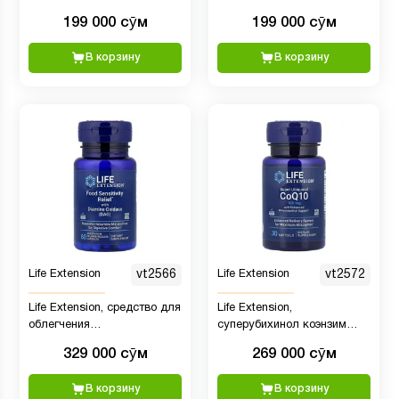
капсул
199 000 сӯм
199 000 сӯм
В корзину
В корзину
Life Extension
vt2566
Life Extension
vt2572
Life Extension, средство для
Life Extension,
облегчения
суперубихинол коэнзим
чувствительности к пище с
Q10 с улучшенной
329 000 сӯм
269 000 сӯм
диаминоксидазой (DAO), 60
поддержкой митохондрий,
капсул (4,3 мг в 1 капсуле)
100 мг, 30 мягких таблеток
В корзину
В корзину