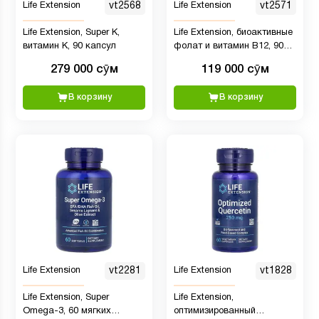
Life Extension
vt2568
Life Extension
vt2571
Life Extension, Super K,
Life Extension, биоактивные
витамин K, 90 капсул
фолат и витамин B12, 90
вегетарианских капсул
279 000 сӯм
119 000 сӯм
В корзину
В корзину
Life Extension
vt2281
Life Extension
vt1828
Life Extension, Super
Life Extension,
Omega-3, 60 мягких
оптимизированный