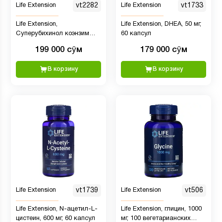
Life Extension
vt2282
Life Extension
vt1733
Life Extension,
Life Extension, DHEA, 50 мг,
Суперубихинол коэнзим
60 капсул
Q10 с улучшенной
199 000 сӯм
179 000 сӯм
поддержкой митохондрий,
30 таблеток
В корзину
В корзину
Life Extension
vt1739
Life Extension
vt506
Life Extension, N-ацетил-L-
Life Extension, глицин, 1000
цистеин, 600 мг, 60 капсул
мг, 100 вегетарианских