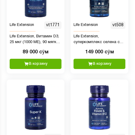
Life Extension
vt1771
Life Extension
vt508
Life Extension, Витамин D3,
Life Extension,
25 мкг (1000 МЕ), 90 мягких
суперкомплекс селена с
таблеток
витамином E, 200 мкг, 100
89 000 сӯм
149 000 сӯм
вегетарианских капсул
В корзину
В корзину