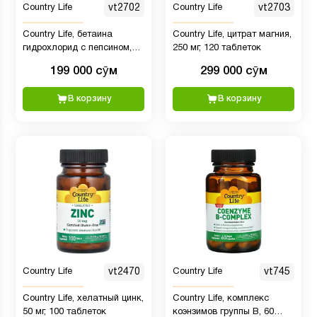
Country Life
vt2702
Country Life
vt2703
Country Life, бетаина
Country Life, цитрат магния,
гидрохлорид с пепсином,
250 мг, 120 таблеток
100 таблеток
199 000 сӯм
299 000 сӯм
В корзину
В корзину
Country Life
vt2470
Country Life
vt745
Country Life, хелатный цинк,
Country Life, комплекс
50 мг, 100 таблеток
коэнзимов группы B, 60