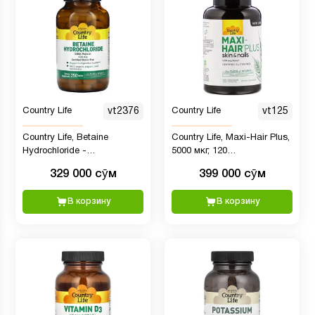
Country Life
vt2376
Country Life
vt125
Country Life, Betaine
Country Life, Maxi-Hair Plus,
Hydrochloride -
5000 мкг, 120
гидрохлорид бетаина с
вегетарианских капсул
329 000 сӯм
399 000 сӯм
пепсином, 600 мг, 250
таблеток
В корзину
В корзину