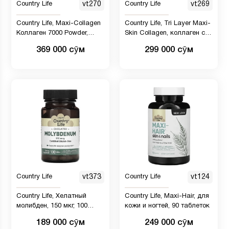
Country Life
vt270
Country Life
vt269
Country Life, Maxi-Collagen
Country Life, Tri Layer Maxi-
Коллаген 7000 Powder,
Skin Collagen, коллаген с
Flavorless, 7.5 oz (213 g)
витаминами C и A, 90
369 000 сӯм
299 000 сӯм
таблеток
Country Life
vt373
Country Life
vt124
Country Life, Хелатный
Country Life, Maxi-Hair, для
молибден, 150 мкг, 100
кожи и ногтей, 90 таблеток
таблеток
189 000 сӯм
249 000 сӯм