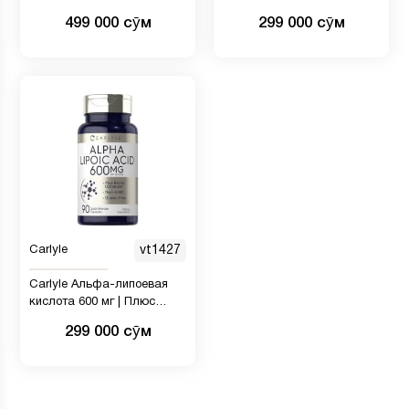
200 мягких таблеток
таблеток
499 000 сӯм
299 000 сӯм
Carlyle
vt1427
Carlyle Альфа-липоевая
кислота 600 мг | Плюс
оптимизатор биотина | 90
299 000 сӯм
капсул | Добавка без ГМО
и глютена