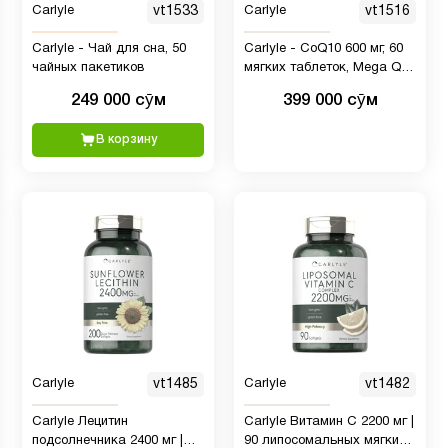
Carlyle
vt1533
Carlyle
vt1516
Carlyle - Чай для сна, 50
Carlyle - CoQ10 600 мг, 60
чайных пакетиков
мягких таблеток, Mega Q-
Sorb Коэнзим Q-10, с
249 000 сӯм
399 000 сӯм
экстрактом черного перца
В корзину
Carlyle
vt1485
Carlyle
vt1482
Carlyle Лецитин
Carlyle Витамин С 2200 мг |
подсолнечника 2400 мг |
90 липосомальных мягких