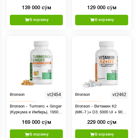
МСМ, 60 капсул
139 000 сӯм
129 000 сӯм
В корзину
В корзину
Bronson
vt2454
Bronson
vt2462
Bronson - Turmeric + Ginger
Bronson - Витамин К2
(Куркума и Имбирь), 1950
(МК-7 )+ D3, 5000 UI + 90
мг, 60 капсул
мкг, 120 капсул
169 000 сӯм
229 000 сӯм
В корзину
В корзину