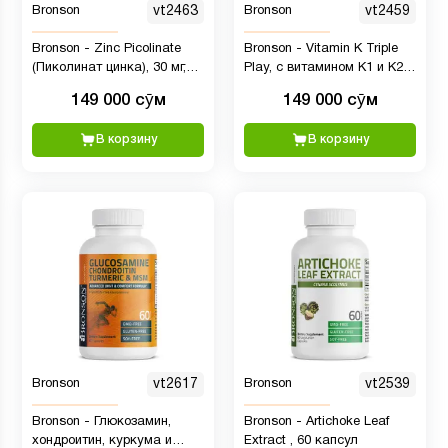
Bronson
vt2463
Bronson
vt2459
Bronson - Zinc Picolinate
Bronson - Vitamin K Triple
(Пиколинат цинка), 30 мг,
Play, с витамином К1 и К2,
100 капсул
550 мкг, 90 капсул
149 000 сӯм
149 000 сӯм
В корзину
В корзину
Bronson
vt2617
Bronson
vt2539
Bronson - Глюкозамин,
Bronson - Artichoke Leaf
хондроитин, куркума и
Extract , 60 капсул