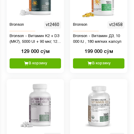
Bronson
vt2460
Bronson
vt2458
Bronson - Витамин К2 + D3
Bronson - Витамин Д3, 10
(МК7), 5000 UI + 90 мкг, 120
000 IU , 180 мягких капсул
таб
129 000 сӯм
199 000 сӯм
В корзину
В корзину