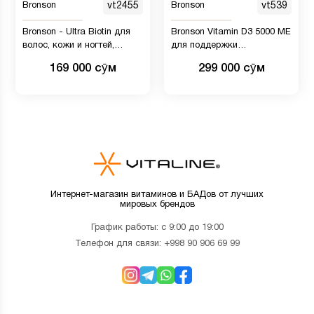
Bronson
vt2455
Bronson
vt539
Bronson - Ultra Biotin для
Bronson Vitamin D3 5000 МЕ
волос, кожи и ногтей,
для поддержки
10.000 мкг, 120 капсул
иммунитета, здоровой
169 000 сӯм
299 000 сӯм
функции мышц и здоровья
костей,
высокоэффективная
органическая добавка
витамина D без ГМО, 360
таблеток
Интернет-магазин витаминов и БАДов от лучших
мировых брендов
График работы: с 9:00 до 19:00
Телефон для связи:
+998 90 906 69 99