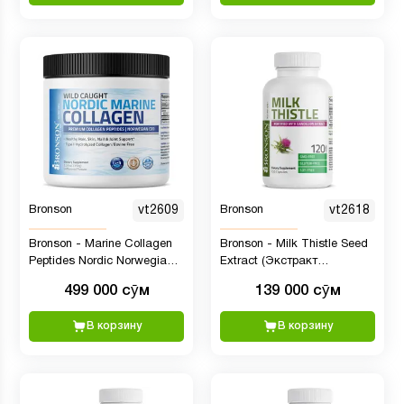
Bronson
vt2609
Bronson
vt2618
Bronson - Marine Collagen
Bronson - Milk Thistle Seed
Peptides Nordic Norwegian
Extract (Экстракт
Wild Caught Cod Powder,
расторопши), 120 капсул
499 000 сӯм
139 000 сӯм
150 гр
В корзину
В корзину