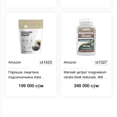
Amazon
vt1423
Amazon
vt1327
Порошок лецитина
Магний цитрат magnesium
подсолнечника Kate
citrate Best Naturals, 400 мг,
Naturals
250 таблеток
199 000 сӯм
349 000 сӯм