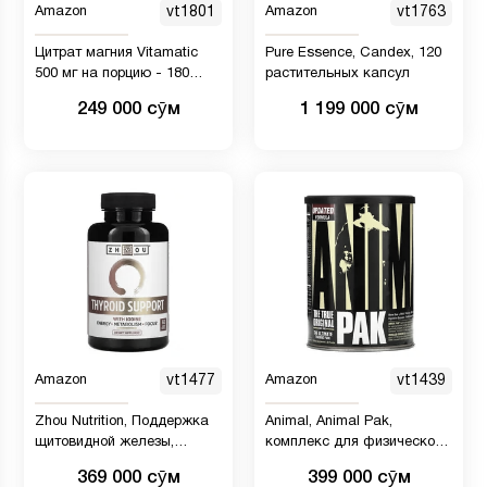
Amazon
vt1801
Amazon
vt1763
Цитрат магния Vitamatic
Pure Essence, Candex, 120
500 мг на порцию - 180
растительных капсул
капсул, добавлен витамин
249 000 сӯм
1 199 000 сӯм
B6 для максимального
усвоения
Amazon
vt1477
Amazon
vt1439
Zhou Nutrition, Поддержка
Animal, Animal Pak,
щитовидной железы,
комплекс для физической
содержит йод, 60
активности, 30 пакетиков
369 000 сӯм
399 000 сӯм
вегетарианских капсул