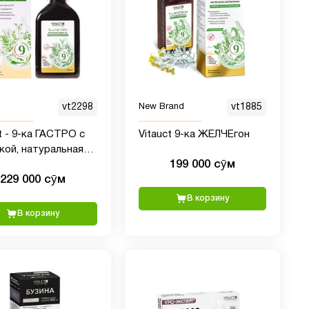
vt2298
New Brand
vt1885
t - 9-ка ГАСТРО с
Vitauct 9-ка ЖЕЛЧЕгон
кой, натуральная
199 000 сӯм
та ЖКТ
229 000 сӯм
В корзину
В корзину