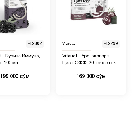
vt2302
Vitauct
vt2299
t - Бузина Иммуно,
Vitauct - Уро-эксперт,
г, 100 мл
Цист ОФФ, 30 таблеток
199 000 сӯм
169 000 сӯм