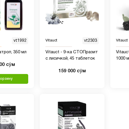
vt1992
Vitauct
vt2303
Vitauct
патроп, 350 мл
Vitauct - 9-ка СТОПразит
Vitauc
с лисичкой, 45 таблеток
1000 м
000 сӯм
159 000 сӯм
корзину