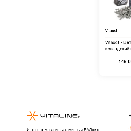
Vitauct
Vitauct - Це
исландский 
149 
ф
Интернет-магазин витаминов и БАДов от