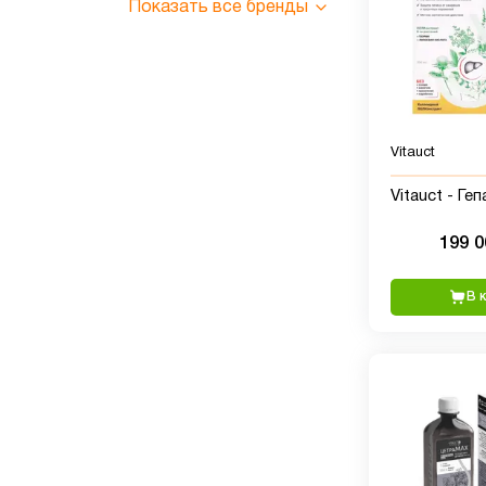
Показать все бренды
Vitauct
Vitauct - Ге
199 
В 