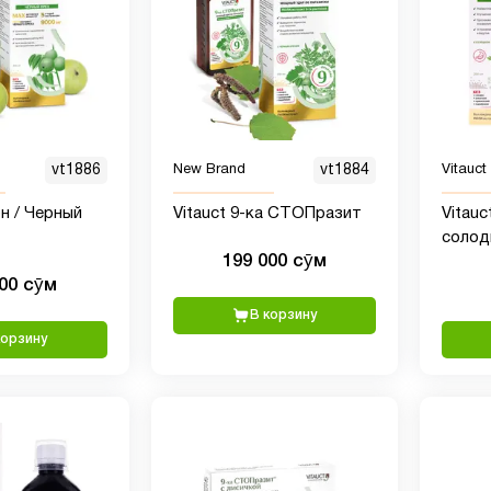
vt1886
New Brand
vt1884
Vitauct
он / Черный
Vitauct 9-ка СТОПразит
Vitauc
солод
199 000 сӯм
зажи
000 сӯм
В корзину
корзину