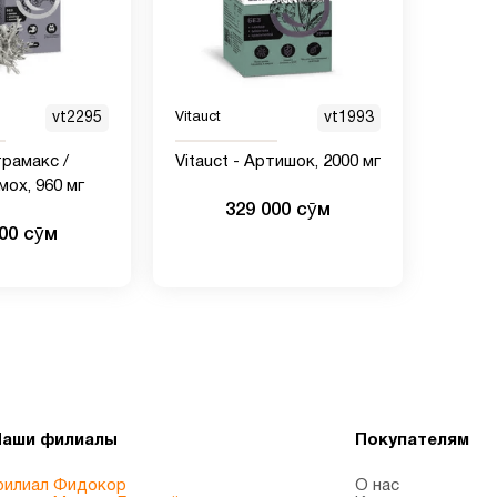
vt2295
Vitauct
vt1993
трамакс /
Vitauct - Артишок, 2000 мг
мох, 960 мг
329 000 сӯм
000 сӯм
Наши филиалы
Покупателям
илиал Фидокор
О нас