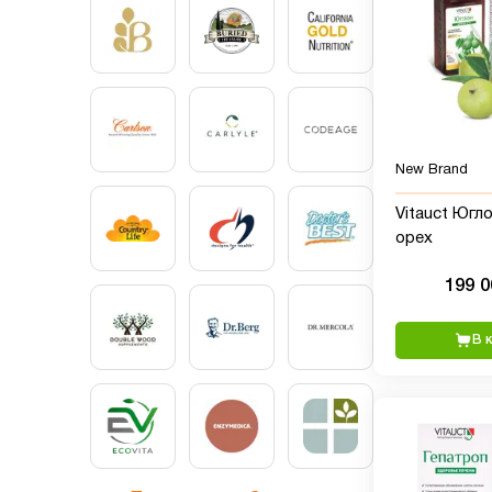
New Brand
Vitauct Югл
орех
199 
В 