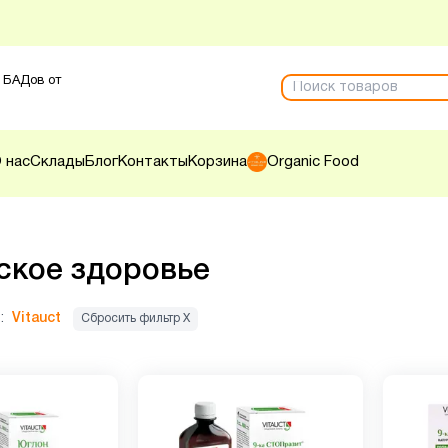
 БАДов от
 нас
Склады
Блог
Контакты
Корзина
Organic Food
кое здоровье
:
Vitauct
Сбросить фильтр Х