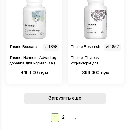
Thorne Research
vt1858
Thorne Research
vt1857
Thorne, Hormone Advantage,
Thorne, Thyrocsin,
добавка для нормализации
кофакторы для
гормонов, 60 капсул
щитовидной железы, 120
449 000 сӯм
399 000 сӯм
капсул
Загрузить еще
1
2