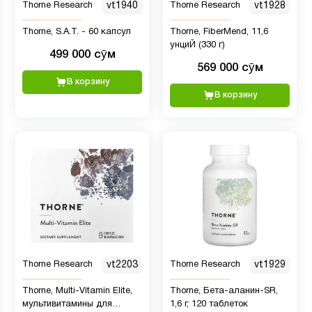
Thorne Research
vt1940
Thorne Research
vt1928
Thorne, S.A.T. - 60 капсул
Thorne, FiberMend, 11,6
унциЙ (330 г)
499 000 сӯм
569 000 сӯм
В корзину
В корзину
Thorne Research
vt2203
Thorne Research
vt1929
Thorne, Multi-Vitamin Elite,
Thorne, Бета-аланин-SR,
мультивитамины для
1,6 г, 120 таблеток