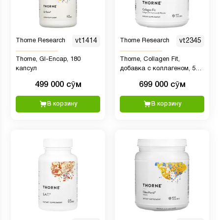
Thorne Research
vt1414
Thorne Research
vt2345
Thorne, GI-Encap, 180
Thorne, Collagen Fit,
капсул
добавка с коллагеном, 506
г (17,8 унции)
499 000 сӯм
699 000 сӯм
В корзину
В корзину