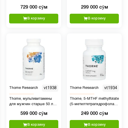
729 000 сӯм
299 000 сӯм
В корзину
В корзину
Thorne Research
vt1938
Thorne Research
vt1934
Thorne, мультивитамины
Thorne, 5-MTHF methylfolate
для мужчин старше 50 лет,
(5-метилтетрагидрофолат),
180 капсул
1 мг, 60 капсул
599 000 сӯм
249 000 сӯм
В корзину
В корзину