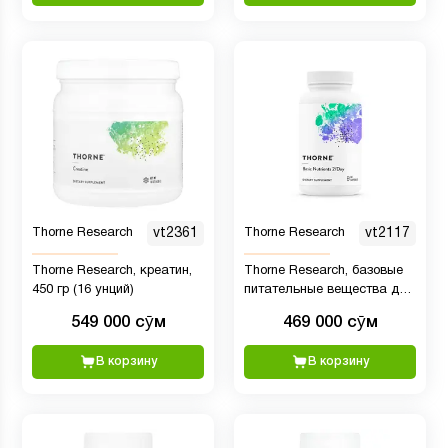
Thorne Research
vt2361
Thorne Research
vt2117
Thorne Research, креатин,
Thorne Research, базовые
450 гр (16 унций)
питательные вещества для
приема 2 капсул в день, 60
549 000 сӯм
469 000 сӯм
капсул
В корзину
В корзину