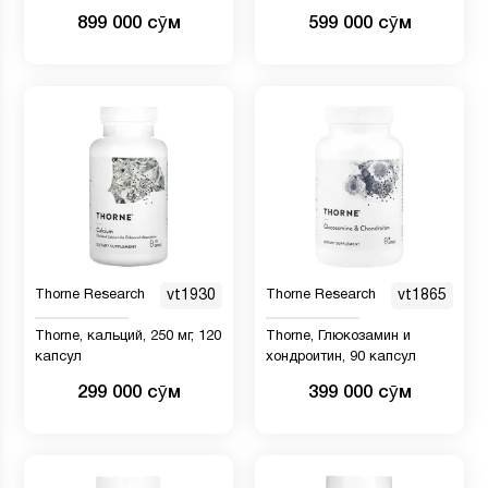
приема утром и вечером, 2
899 000 сӯм
599 000 сӯм
флакона, по 90 капсул
Thorne Research
vt1930
Thorne Research
vt1865
Thorne, кальций, 250 мг, 120
Thorne, Глюкозамин и
капсул
хондроитин, 90 капсул
299 000 сӯм
399 000 сӯм