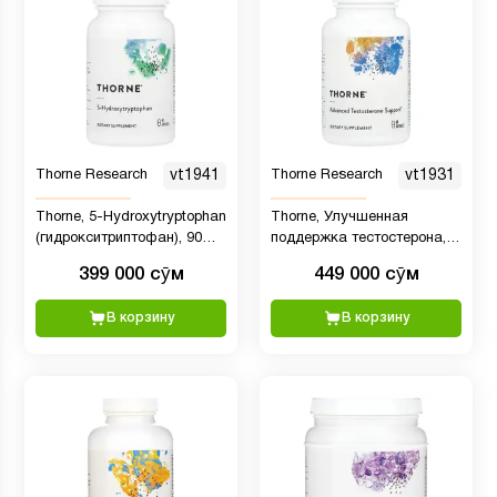
Thorne Research
vt1941
Thorne Research
vt1931
Thorne, 5-Hydroxytryptophan
Thorne, Улучшенная
(гидрокситриптофан), 90
поддержка тестостерона,
капсул
60 капсул
399 000 сӯм
449 000 сӯм
В корзину
В корзину