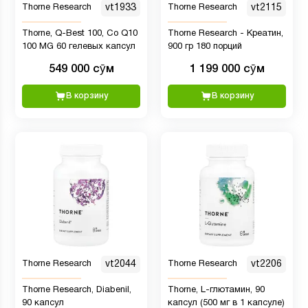
Thorne Research
vt1933
Thorne Research
vt2115
Thorne, Q-Best 100, Co Q10
Thorne Research - Креатин,
100 MG 60 гелевых капсул
900 гр 180 порций
549 000 сӯм
1 199 000 сӯм
В корзину
В корзину
Thorne Research
vt2044
Thorne Research
vt2206
Thorne Research, Diabenil,
Thorne, L-глютамин, 90
90 капсул
капсул (500 мг в 1 капсуле)