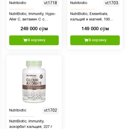
Nutribiotic
vt1718
Nutribiotic
vt1703
NutriBiotic, Immunity, Hypo-
NutriBiotic, Essentials,
Aller C, витамин C с
кальций и магний, 100
кальцием, магнием, калием
капсул без глютена
249 000 сӯм
149 000 сӯм
и цинком, 227 г
В корзину
В корзину
Nutribiotic
vt1702
NutriBiotic, Immunity,
аскорбат кальция, 227 г