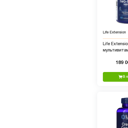
Life Extension
Life Extensio
мультивита
приема два 
189 
60 таблетка
В 