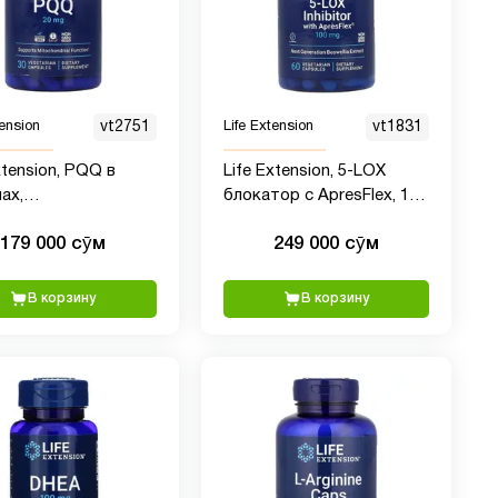
tension
vt2751
Life Extension
vt1831
xtension, PQQ в
Life Extension, 5-LOX
ах,
блокатор с ApresFlex, 100
лохинолинхинон, 20
мг, 60 капсул
179 000 сӯм
249 000 сӯм
 капсул
В корзину
В корзину