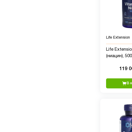
Life Extension
Life Extensi
(ниацин), 500
капсул
119 
В 