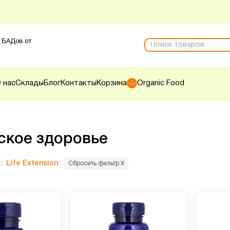
 БАДов от
 нас
Склады
Блог
Контакты
Корзина
Organic Food
кое здоровье
:
Life Extension
Сбросить фильтр Х