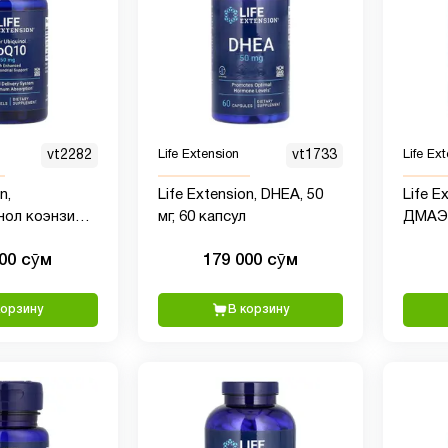
vt2282
Life Extension
vt1733
Life Ex
n,
Life Extension, DHEA, 50
Life E
нол коэнзим
мг, 60 капсул
ДМАЭ, 
енной
вегет
000 сӯм
179 000 сӯм
й
, 30
корзину
В корзину