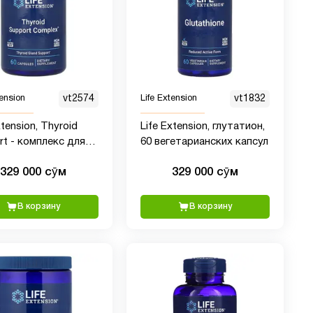
tension
vt2574
Life Extension
vt1832
xtension, Thyroid
Life Extension, глутатион,
rt - комплекс для
60 вегетарианских капсул
ржки здоровья
329 000 сӯм
329 000 сӯм
идной железы, 60
л
В корзину
В корзину