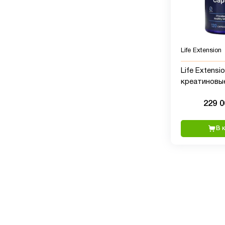
Life Extension
Life Extensio
креатиновые
капсул
229 
В 