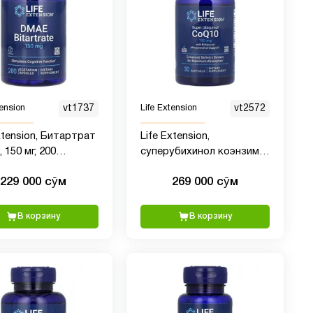
tension
vt1737
Life Extension
vt2572
xtension, Битартрат
Life Extension,
150 мг, 200
суперубихинол коэнзим
арианских капсул
Q10 с улучшенной
229 000 сӯм
269 000 сӯм
поддержкой
митохондрий, 100 мг, 30
мягких таблеток
В корзину
В корзину