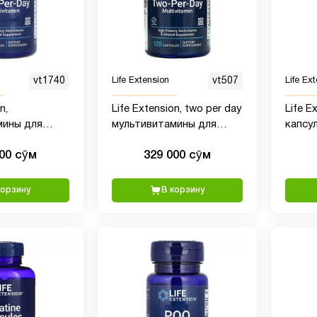
vt1740
Life Extension
vt507
Life Ex
n,
Life Extension, two per day
Life E
мины для
мультивитамины для
капсул
раза в день,
приема два раза в день,
пирро
000 сӯм
329 000 сӯм
х
120 капсул
мг, 30
корзину
В корзину