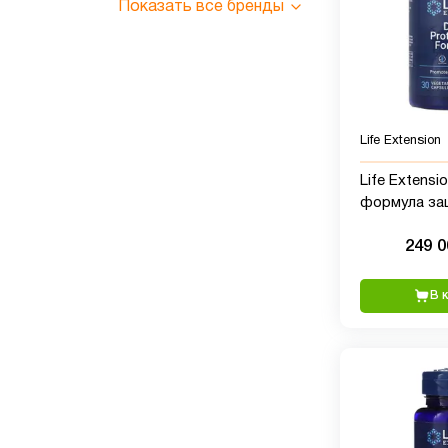
Показать все бренды
Life Extension
Life Extension, 
формула за
растительны
249 
В 