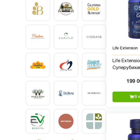
Life Extension
Life Extensio
Суперубихи
Q10 с улучш
199 
поддержко
митохондрий
таблеток
В 