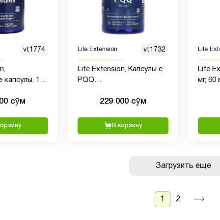
vt1774
Life Extension
vt1732
Life Ex
n,
Life Extension, Капсулы с
Life E
 капсулы, 120
PQQ
мг, 60
(пирролохинолинхиноном),
капсу
000 сӯм
229 000 сӯм
10 мг, 60 вегетарианских
капсул
корзину
В корзину
Загрузить еще
1
2