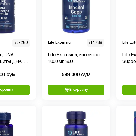
vt2280
Life Extension
vt1738
Life Ex
DNA
Life Extension, инозитол,
Life E
щиты ДНК, 30
1000 мг, 360
Suppo
х капсул
вегетарианских капсул
подде
000 сӯм
599 000 сӯм
щитов
капсу
корзину
В корзину