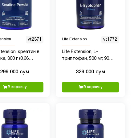
tension
vt2371
Life Extension
vt1772
xtension, креатин в
Life Extension, L-
е, 300 г (0,66
триптофан, 500 мг, 90
)
вегетарианских капсул
299 000 сӯм
329 000 сӯм
В корзину
В корзину