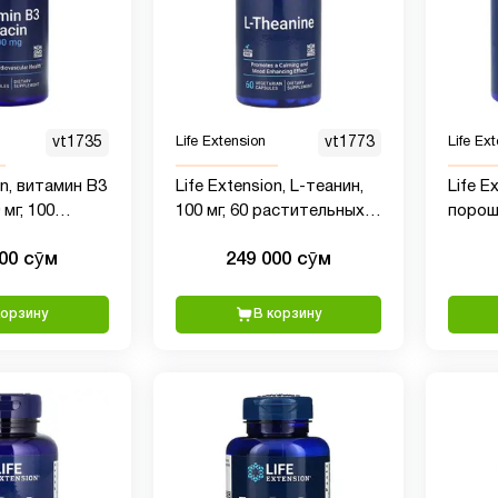
vt1735
Life Extension
vt1773
Life Ex
on, витамин B3
Life Extension, L-теанин,
Life E
 мг, 100
100 мг, 60 растительных
порошк
капсул
фунта
000 сӯм
249 000 сӯм
корзину
В корзину