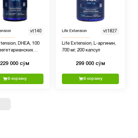
tension
vt140
Life Extension
vt1827
xtension, DHEA, 100
Life Extension, L-аргинин,
 вегетарианских
700 мг, 200 капсул
л
229 000 сӯм
299 000 сӯм
В корзину
В корзину