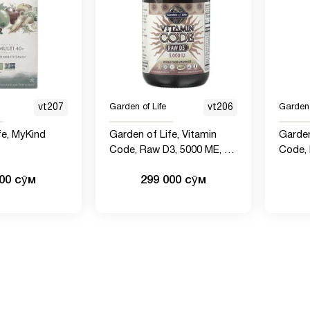
vt207
Garden of Life
vt206
Garden 
fe, MyKind
Garden of Life, Vitamin
Garden
Code, Raw D3, 5000 МЕ, 60
Code, 
мины из
вегетарианских капсул
веган
000 сӯм
299 000 сӯм
одуктов для
 лет, 60
аблеток