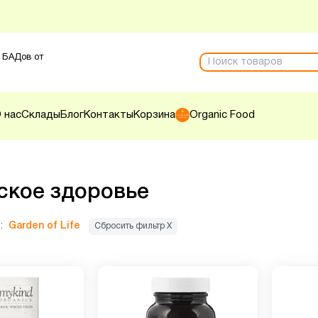
 БАДов от
 нас
Склады
Блог
Контакты
Корзина
Organic Food
кое здоровье
:
Garden of Life
Сбросить фильтр Х