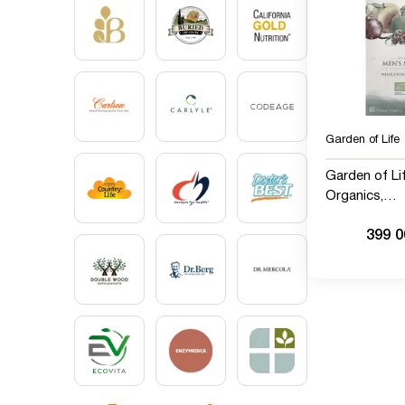
Garden of Life
Garden of Li
Organics,
мультивита
399 
цельных пр
мужчин от 40
веганских т