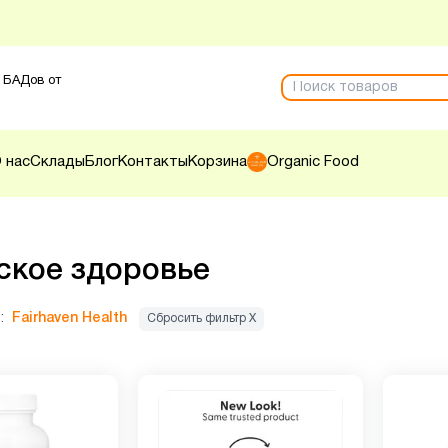
 БАДов от
 нас
Склады
Блог
Контакты
Корзина
Organic Food
кое здоровье
:
Fairhaven Health
Сбросить фильтр Х