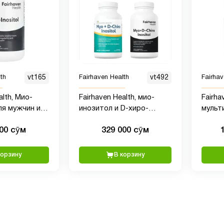
th
vt165
Fairhaven Health
vt492
Fairhav
alth, Мио-
Fairhaven Health, мио-
Fairha
ля мужчин и
инозитол и D-хиро-
мульт
 капсул
инозитол, 120 капсул
компл
000 сӯм
329 000 сӯм
мужск
капсу
корзину
В корзину