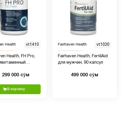
en Health
vt1410
Fairhaven Health
vt1020
ven Health, FH Pro,
Fairhaven Health, FertilAid
ивитаминный
для мужчин, 90 капсул
екс для поддержки
1 299 000 сӯм
499 000 сӯм
ого здоровья, 180
л
В корзину