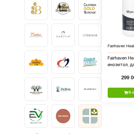
Fairhaven Heal
Fairhaven He
инозитол, д
женщин, 120
299 
В 