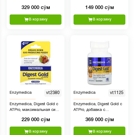
капсуле)
329 000 сӯм
149 000 сӯм
В корзину
В корзину
Enzymedica
vt2380
Enzymedica
vt1125
Enzymedica, Digest Gold с
Enzymedica, Digest Gold с
ATPro, максимальная сила
ATPro, добавка с
действия, 21 капсула
пищеварительными
229 000 сӯм
369 000 сӯм
ферментами, 45 капсул
В корзину
В корзину