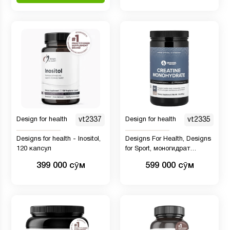
добавками - 90 капсул
Design for health
vt2337
Design for health
vt2335
Designs for health - Inositol,
Designs For Health, Designs
120 капсул
for Sport, моногидрат
креатина, 450 г (1 фунт)
399 000 сӯм
599 000 сӯм