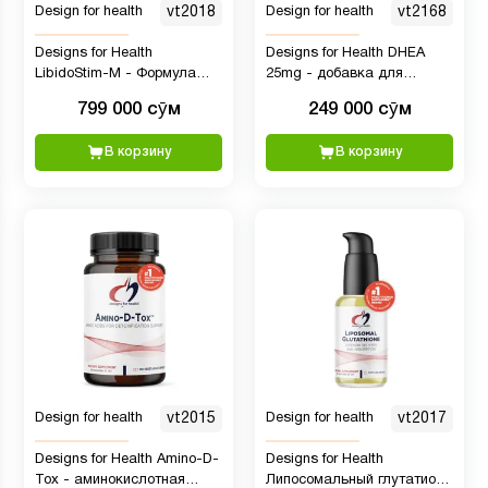
Design for health
vt2018
Design for health
vt2168
Designs for Health
Designs for Health DHEA
LibidoStim-M - Формула
25mg - добавка для
для мужчин с Tribulus, DIM
поддержки здорового
799 000 сӯм
249 000 сӯм
+ Horny Goat Weed -
старения, мышечной
травяная добавка для
целостности, энергии +
В корзину
В корзину
поддержания нормального
гормонального синтеза, 60
уровня тестостерона (60
капсул
капсул)
Design for health
vt2015
Design for health
vt2017
Designs for Health Amino-D-
Designs for Health
Tox - аминокислотная
Липосомальный глутатион