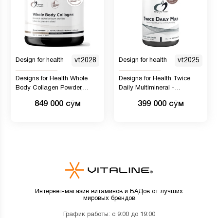
Design for health
vt2028
Design for health
vt2025
Designs for Health Whole
Designs for Health Twice
Body Collagen Powder,
Daily Multimineral -
коллаген для всего тела,
Метилированный
849 000 сӯм
399 000 сӯм
коллаген Fortigel, Fortibone
мультивитамин для
и Verisol для женщин и
женщин и мужчин -
мужчин (30 порций)
содержит B12 и фолат,
витамины C, K, D, E (60
капсул)
Интернет-магазин витаминов и БАДов от лучших
мировых брендов
График работы: с 9:00 до 19:00