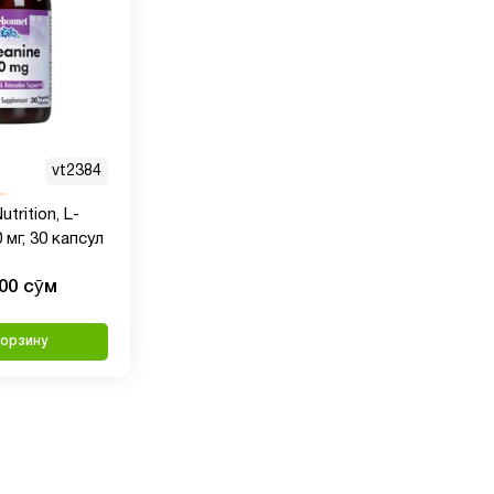
vt2384
trition, L-
 мг, 30 капсул
000 сӯм
корзину