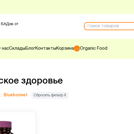
 БАДов от
 нас
Склады
Блог
Контакты
Корзина
Organic Food
кое здоровье
:
Bluebonnet
Сбросить фильтр Х