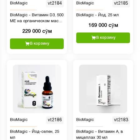
BioMagic
vt2184
BioMagic
vt2185
BioMagic - Витамин D3, 500
BioMagic - Йод, 25 мл
ME на органическом масле
169 000 сӯм
МСТ, 20 мл
229 000 сӯм
В корзину
В корзину
BioMagic
vt2186
BioMagic
vt2183
BioMagic - Йод-селен, 25
BioMagic - Витамин А, в
мл
мицеллах 30 мл