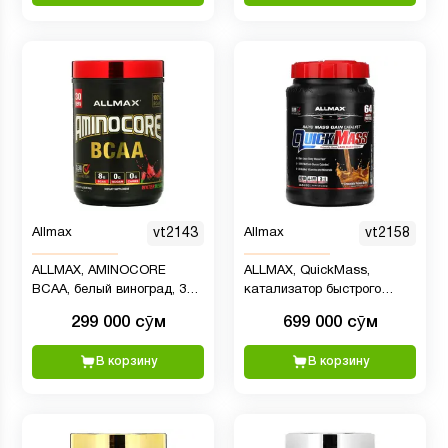
Allmax
vt2143
Allmax
vt2158
ALLMAX, AMINOCORE
ALLMAX, QuickMass,
BCAA, белый виноград, 315
катализатор быстрого
г (0,69 фунта)
набора массы, шоколад и
299 000 сӯм
699 000 сӯм
арахисовая паста, 1,59 кг
(3,5 фунта)
В корзину
В корзину