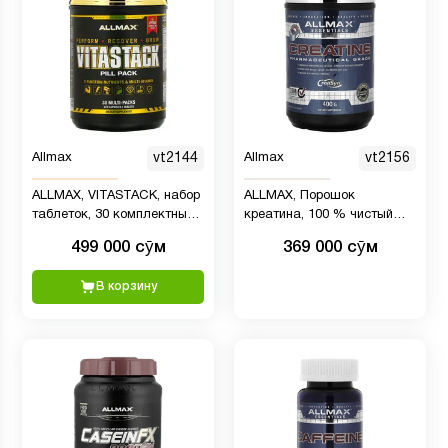
Allmax
vt2144
Allmax
vt2156
ALLMAX, VITASTACK, набор
ALLMAX, Порошок
таблеток, 30 комплектных
креатина, 100 % чистый
упаковок
тонкодисперсный
499 000 сӯм
369 000 сӯм
моногидрат креатина,
креатин фармацевтической
В корзину
категории, 400 г (14,11
унции)