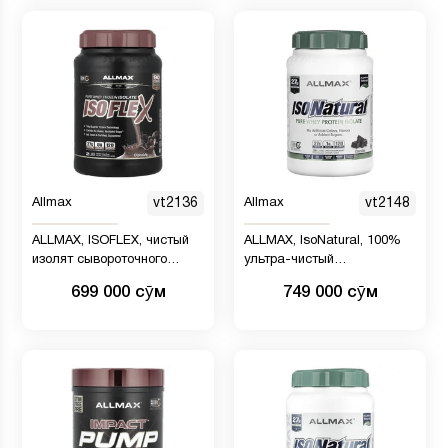
Allmax
vt2136
Allmax
vt2148
ALLMAX, ISOFLEX, чистый
ALLMAX, IsoNatural, 100%
изолят сывороточного
ультра-чистый
протеина, со вкусом
натуральный изолят
699 000 сӯм
749 000 сӯм
шоколада, 2 фунта (907 г)
сывороточного белка,
шоколадный, 2 фунтов (907
г)