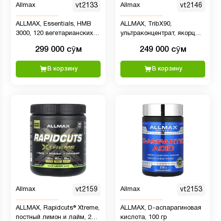
Allmax
vt2133
Allmax
vt2146
ALLMAX, Essentials, HMB
ALLMAX, TribX90,
3000, 120 вегетарианских
ультраконцентрат, якорцы,
капсул
90% сапонинов
299 000 сӯм
249 000 сӯм
фурастанолового типа, 750
мг, 90 капсул
В корзину
В корзину
Allmax
vt2159
Allmax
vt2153
ALLMAX, Rapidcuts® Xtreme,
ALLMAX, D-аспарагиновая
постный лимон и лайм, 235
кислота, 100 гр