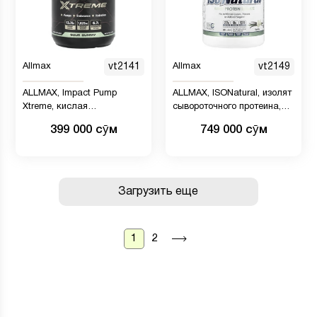
Allmax
vt2141
Allmax
vt2149
ALLMAX, Impact Pump
ALLMAX, ISONatural, изолят
Xtreme, кислая
сывороточного протеина,
жевательная таблетка, 465
ванильный, 907 г (2 фунта)
399 000 сӯм
749 000 сӯм
г (1,02 фунта)
Загрузить еще
1
2