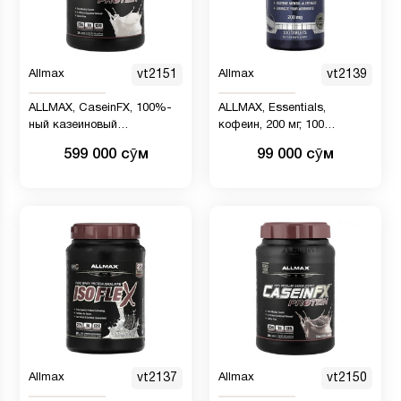
Allmax
vt2151
Allmax
vt2139
ALLMAX, CaseinFX, 100%-
ALLMAX, Essentials,
ный казеиновый
кофеин, 200 мг, 100
мицеллярный протеин,
таблеток
599 000 сӯм
99 000 сӯм
ваниль, 907 г
Allmax
vt2137
Allmax
vt2150