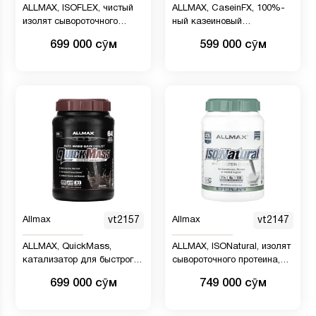
ALLMAX, ISOFLEX, чистый
ALLMAX, CaseinFX, 100%-
изолят сывороточного
ный казеиновый
протеина, со вкусом
мицеллярный протеин,
699 000 сӯм
599 000 сӯм
печенья и сливок, 907 г (2
шоколад, 2 фунта (907 г)
фунта)
Allmax
vt2157
Allmax
vt2147
ALLMAX, QuickMass,
ALLMAX, ISONatural, изолят
катализатор для быстрого
сывороточного протеина,
набора массы, шоколад,
без добавок, 907 г (2
699 000 сӯм
749 000 сӯм
1,59 кг (3,5 фунта)
фунта)