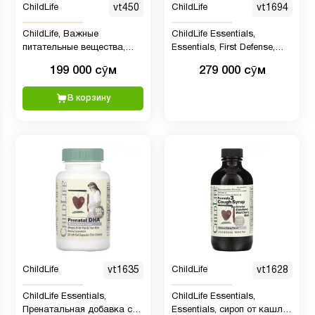
ChildLife
vt450
ChildLife
vt1694
ChildLife, Важные
ChildLife Essentials,
питательные вещества,
Essentials, First Defense,
мультивитамины и
добавка для защиты
199 000 сӯм
279 000 сӯм
минералы, вкус
иммунитета, 118 мл
натурального апельсина и
В корзину
манго, 237 мл
ChildLife
vt1635
ChildLife
vt1628
ChildLife Essentials,
ChildLife Essentials,
Пренатальная добавка с
Essentials, сироп от кашля,