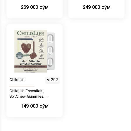
ДГК, натуральный
формула 3, без спирта,
269 000 сӯм
249 000 сӯм
лемонный вкус, 500 мг, 30
натуральный ягодный вкус,
мягких желатиновых
118,5 мл
капсул
ChildLife
vt392
ChildLife Essentials,
SoftChew Gummies,
мультивитаминный
149 000 сӯм
комплекс, со вкусом
натурального апельсина,
27 таблеток