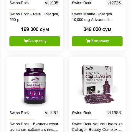
Swiss Bork
vt1905
Swiss Bork
vt2725
Swiss Bork - Multi Collagen,
Swiss Marine Collagen
330гр
10,000 mg Advanced
Formula, 360 гр
199 000 сӯм
349 000 сӯм
В корзину
В корзину
Swiss Bork
vt1987
Swiss Bork
vt1988
Swiss Bork - Биологически
Swiss Bork Natural Hydrolize
активная добавка к пище
Collagen Beauty Complex