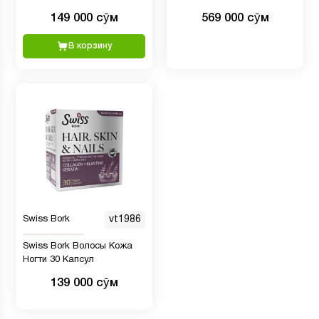
Marine Collagen Complex -
30x20 мл коллагеновый
149 000 сӯм
569 000 сӯм
200 мг, 60 таблеток
стик-шот 30 Тип I-II-III
Биотин-Магний-В12
В корзину
Swiss Bork
vt1986
Swiss Bork Волосы Кожа
Ногти 30 Капсул
139 000 сӯм