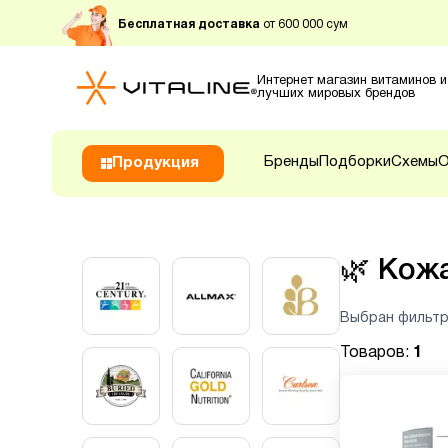
Бесплатная доставка
от 600 000 сум
Интернет магазин витаминов и
лучших мировых брендов
Бренды
Подборки
Схемы
О
Продукция
🌿
Кожа
Выбран фильтр
Товаров:
1