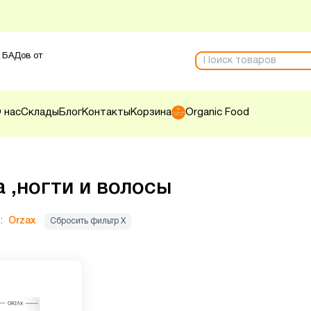
 БАДов от
 нас
Склады
Блог
Контакты
Корзина
Organic Food
 ,ногти и волосы
:
Orzax
Сбросить фильтр Х