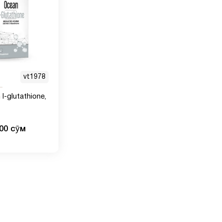
vt1978
l-glutathione,
000 сӯм