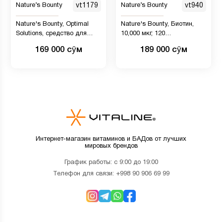
Nature’s Bounty
vt1179
Nature’s Bounty
vt940
Nature's Bounty, Optimal
Nature's Bounty, Биотин,
Solutions, средство для
10,000 мкг, 120
волос, кожи и ногтей, с
желатиновых капсул с
169 000 сӯм
189 000 сӯм
коллагеном и биотином,
быстрым высвобождением
тропические цитрусовые, 80
жевательных таблеток
Интернет-магазин витаминов и БАДов от лучших
мировых брендов
График работы: с 9:00 до 19:00
Телефон для связи:
+998 90 906 69 99