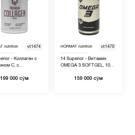
 nutrition
vt1474
HORMAT nutrition
vt1470
erior - Коллаген с
14 Superior - Витамин
ином С, с
OMEGA 3 SOFTGEL, 1000
роновой кислотой,
мг,100 ШТ.
199 000 сӯм
159 000 сӯм
сул