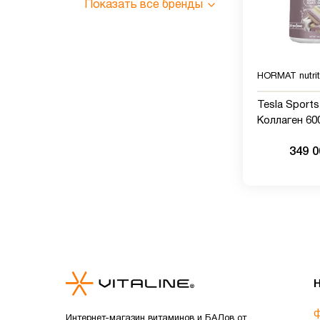
Показать все бренды
HORMAT nutrit
Tesla Sports 
Коллаген 600
порций
349 
ф
Интернет-магазин витаминов и БАДов от