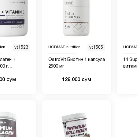
ion
vt1523
HORMAT nutrition
vt1505
HORMAT
лаген +
OstroVit Биотин 1 капсула
14 Sup
00 г
2500 мг
витам
й
гиалу
000 сӯм
129 000 сӯм
60 кап