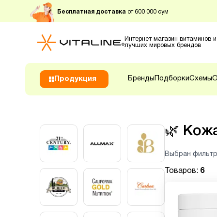
Бесплатная доставка
от 600 000 сум
Интернет магазин витаминов и
лучших мировых брендов
Бренды
Подборки
Схемы
О
Продукция
🌿
Кожа
Выбран фильтр
Товаров:
6