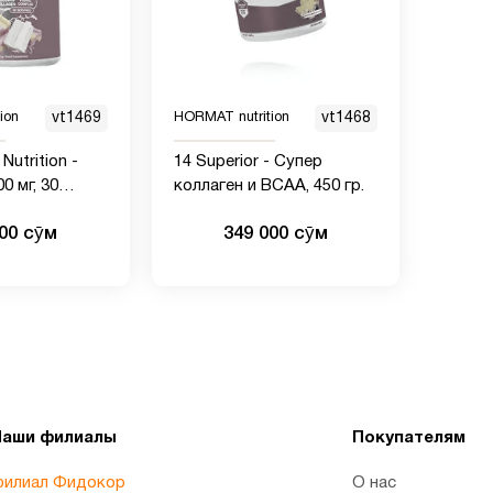
ion
vt1469
HORMAT nutrition
vt1468
Nutrition -
14 Superior - Супер
0 мг, 30
коллаген и BCAA, 450 гр.
000 сӯм
349 000 сӯм
Наши филиалы
Покупателям
илиал Фидокор
О нас