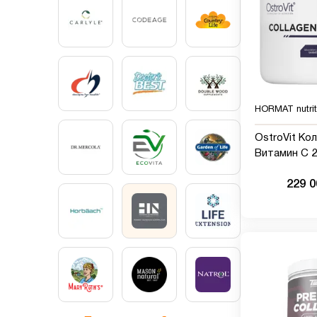
HORMAT nutrit
OstroVit Кол
Витамин C 2
натуральны
229 