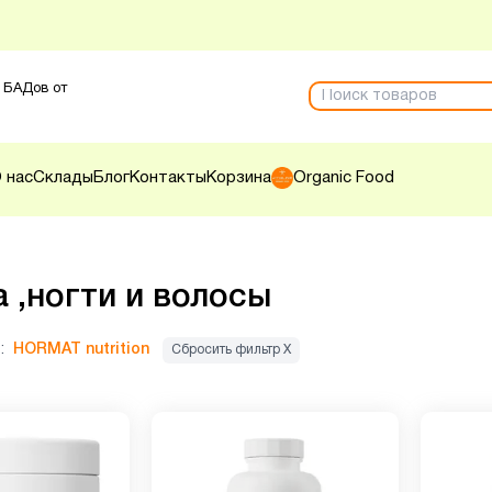
 БАДов от
 нас
Склады
Блог
Контакты
Корзина
Organic Food
 ,ногти и волосы
:
HORMAT nutrition
Сбросить фильтр Х