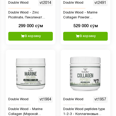
Double Wood
vt2014
Double Wood
vt2491
Double Wood - Zinc
Double Wood - Marine
Picolinate, Пиколинат
Collagen Powder
цинка, 50 мг, 300 капсул
Wildcaught, 456 гр.
299 000 сӯм
529 000 сӯм
В корзину
В корзину
Double Wood
vt1964
Double Wood
vt1957
Double Wood - Marine
Double Wood peptides type
Collagen (Морской
1-2-3 - Коллагеновые