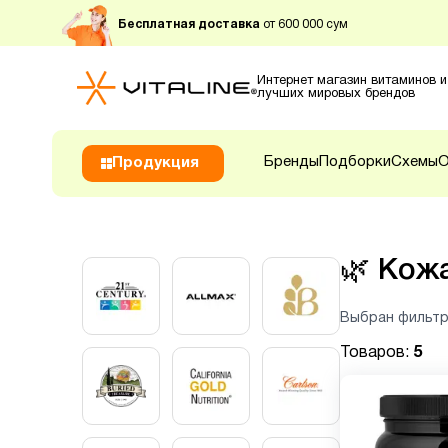
Бесплатная доставка
от 600 000 сум
Интернет магазин витаминов и
лучших мировых брендов
Бренды
Подборки
Схемы
О
Продукция
🌿
Кожа
Выбран фильтр
Товаров:
5