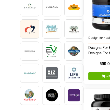
Design for heal
Designs For 
Designs For 
Collagen Com
699 
(13,8 унции)
В 