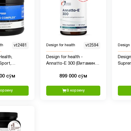
th
vt2481
Design for health
vt2594
Design 
Health,
Design for health -
Design
Sport,
Annatto-E 300 (Витамин
Supre
plex, 390 г
Е), 60 мягких капсул
капсу
000 сӯм
899 000 сӯм
корзину
В корзину