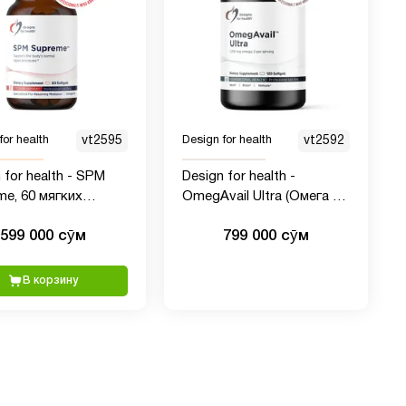
for health
vt2595
Design for health
vt2592
 for health - SPM
Design for health -
me, 60 мягких
OmegAvail Ultra (Омега 3),
л
120 капсул
599 000 сӯм
799 000 сӯм
В корзину