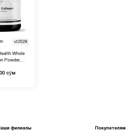
th
vt2028
Health Whole
en Powder,
 всего тела,
000 сӯм
igel,
erisol для
жчин (30
Наши филиалы
Покупателям