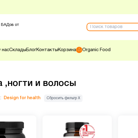
 БАДов от
 нас
Склады
Блог
Контакты
Корзина
Organic Food
 ,ногти и волосы
:
Design for health
Сбросить фильтр Х