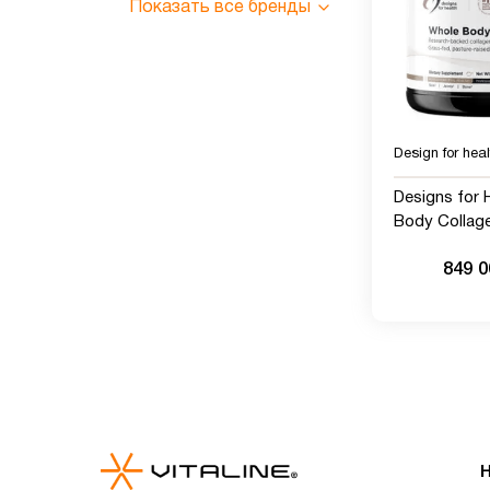
Показать все бренды
Design for heal
Designs for 
Body Collag
коллаген для
849 
коллаген Fort
Fortibone и V
женщин и му
порций)