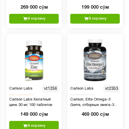
мягких таблеток
мандарина, 250 мг, 60
269 000 сӯм
199 000 сӯм
жевательных пастилок
В корзину
В корзину
Carlson Labs
vt1256
Carlson Labs
vt2353
Carlson Labs Хелатный
Carlson, Elite Omega-3
цинк 30 мг, 100 таблеток
Gems, отборные омега-3
кислоты из норвежской
149 000 сӯм
469 000 сӯм
рыбы, лимонный вкус, 90
капсул
В корзину