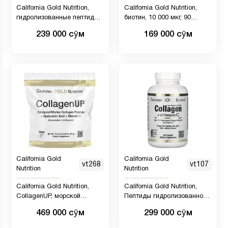
California Gold Nutrition,
California Gold Nutrition,
гидролизованные пептиды
биотин, 10 000 мкг, 90
морского коллагена, без
вегетарианских капсул
239 000 сӯм
169 000 сӯм
добавок, 200 г
California Gold
California Gold
vt268
vt107
Nutrition
Nutrition
California Gold Nutrition,
California Gold Nutrition,
CollagenUP, морской
Пептиды гидролизованного
гидролизованный коллаген,
коллагена + витамин C,
469 000 сӯм
299 000 сӯм
гиалуроновая кислота и
типы 1 и 3, 250 таблеток
витамин C, без вкусовых