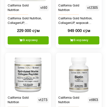
California Gold
California Gold
vt60
vt2305
Nutrition
Nutrition
California Gold Nutrition,
California Gold Nutrition,
CollagenUP,
CollagenUP, морской
гидролизованный морской
коллаген с гиалуроновой
229 000 сӯм
949 000 сӯм
коллаген, гиалуроновая
кислотой и витамином C, с
кислота и витамин C, без
нейтральным вкусом, 1 кг
В корзину
В корзину
вкусовых добавок, 204 г
(2,2 фунта)
California Gold
California Gold
vt273
vt863
Nutrition
Nutrition