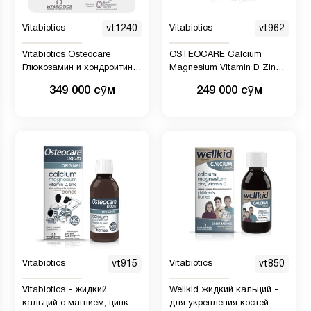
Vitabiotics
vt1240
Vitabiotics
vt962
Vitabiotics Osteocare
OSTEOCARE Calcium
Глюкозамин и хондроитин -
Magnesium Vitamin D Zinc
60 Таблеток
жевательные таблетки, 90
349 000 сӯм
249 000 сӯм
шт.
Vitabiotics
vt915
Vitabiotics
vt850
Vitabiotics - жидкий
Wellkid жидкий кальций -
кальций с магнием, цинком
для укрепления костей