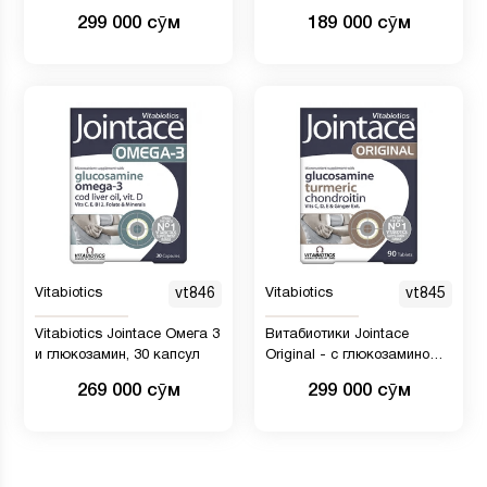
для здоровья костей 500 ml
299 000 сӯм
189 000 сӯм
Vitabiotics
vt846
Vitabiotics
vt845
Vitabiotics Jointace Омега 3
Витабиотики Jointace
и глюкозамин, 30 капсул
Original - с глюкозамином,
упаковка 30 штук
269 000 сӯм
299 000 сӯм