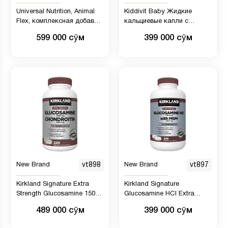
Universal Nutrition, Animal
Kiddivit Baby Жидкие
Flex, комплексная добавка
кальциевые капли с
для поддержания здоровья
витамином D3 и K2-24,
599 000 сӯм
399 000 сӯм
суставов, 44 пакетика
ежедневная порция, 4
жидких унции (120 мл) -
Обогащенный инулин
(пребиотик, пищевая
клетчатка) - Без сахара,
без глютена, подходит для
вегетарианцев
New Brand
vt898
New Brand
vt897
Kirkland Signature Extra
Kirkland Signature
Strength Glucosamine 1500
Glucosamine HCI Extra
мг / Chondroitin 1200 мг
Strength 1500 мг, с МСМ
489 000 сӯм
399 000 сӯм
Sulfate - 280 таблеток
1500 мг, упаковка из 375
таблеток