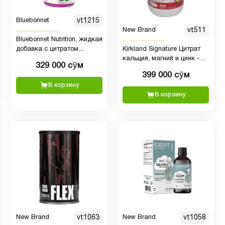
Bluebonnet
vt1215
New Brand
vt511
Bluebonnet Nutrition, жидкая
добавка с цитратом
Kirkland Signature Цитрат
кальция и магния и
кальция, магний и цинк -
329 000 сӯм
витамином D3, вкус
500 Таблеткок
399 000 сӯм
голубики, 473 мл
В корзину
В корзину
New Brand
vt1063
New Brand
vt1058