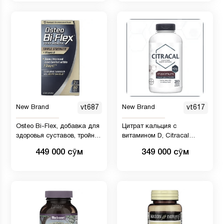
New Brand
vt687
New Brand
vt617
Osteo Bi-Flex, добавка для
Цитрат кальция с
здоровья суставов, тройной
витамином D, Citracal
концентрации, с витамином
Maximum 280 таблеток
449 000 сӯм
349 000 сӯм
D, 80 таблеток, покрытых
оболочкой