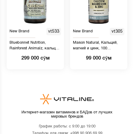
New Brand
vt533
New Brand
vt305
Bluebonnet Nutrition,
Mason Natural, Кальций,
Rainforest Animalz, кальций,
магний и цинк, 100
магний и витамин D3 с
таблеток
299 000 сӯм
99 000 сӯм
натуральным
ароматизатором со вкусом
ванильной глазури, 90
жевательных таблеток в
форме животных
Интернет-магазин витаминов и БАДов от лучших
мировых брендов
График работы: с 9:00 до 19:00
Телефон для связи:
+998 90 906 69 99